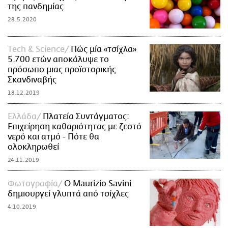
της πανδημίας
28.5.2020
Τech & Science
Πώς μία «τσίχλα»
5.700 ετών αποκάλυψε το
πρόσωπο μιας προϊστορικής
Σκανδιναβής
18.12.2019
Ελλάδα
Πλατεία Συντάγματος:
Επιχείρηση καθαριότητας με ζεστό
νερό και ατμό - Πότε θα
ολοκληρωθεί
24.11.2019
Φωτογραφία
Ο Maurizio Savini
δημιουργεί γλυπτά από τσίχλες
4.10.2019