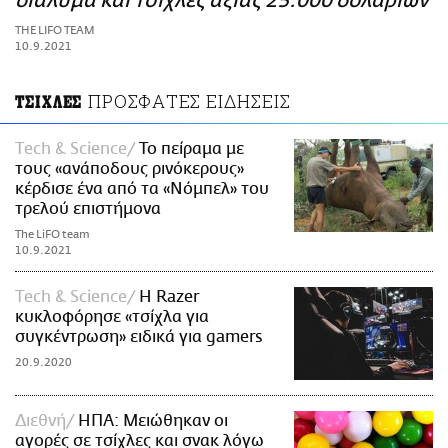
διάλυμα και τσίχλες αξίας 25.000 δολαρίων
ΑΜΠΑ
THE LIFO TEAM
PRINT
10.9.2021
ΠΡΟΣΦΑΤΕΣ ΕΙΔΗΣΕΙΣ
ΤΣΙΧΛΕΣ
Τech & Science
Το πείραμα με
τους «ανάποδους ρινόκερους»
κέρδισε ένα από τα «Νόμπελ» του
τρελού επιστήμονα
The LiFO team
10.9.2021
Τech & Science
H Razer
κυκλοφόρησε «τσίχλα για
συγκέντρωση» ειδικά για gamers
20.9.2020
Διεθνή
ΗΠΑ: Μειώθηκαν οι
αγορές σε τσίχλες και σνακ λόγω