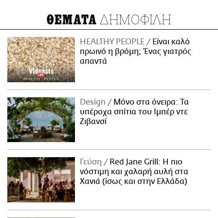
ΔΗΜΟΦΙΛΗ
ΘΕΜΑΤΑ
HEALTHY PEOPLE
Είναι καλό
πρωινό η βρόμη; Ένας γιατρός
απαντά
Design
Μόνο στα όνειρα: Τα
υπέροχα σπίτια του Ιμπέρ ντε
Ζιβανσί
Γεύση
Red Jane Grill: Η πιο
νόστιμη και χαλαρή αυλή στα
Χανιά (ίσως και στην Ελλάδα)