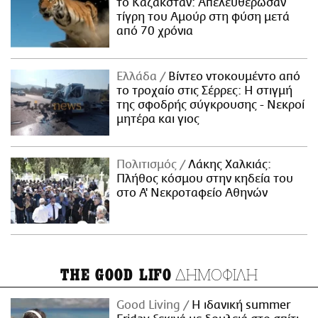
το Καζακστάν: Απελευθέρωσαν
τίγρη του Αμούρ στη φύση μετά
από 70 χρόνια
Ελλάδα
Βίντεο ντοκουμέντο από
το τροχαίο στις Σέρρες: Η στιγμή
της σφοδρής σύγκρουσης - Νεκροί
μητέρα και γιος
Πολιτισμός
Λάκης Χαλκιάς:
Πλήθος κόσμου στην κηδεία του
στο Α' Νεκροταφείο Αθηνών
ΔΗΜΟΦΙΛΗ
THE GOOD LIFO
Good Living
Η ιδανική summer