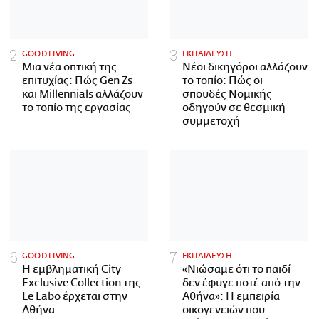
GOOD LIVING
ΕΚΠΑΙΔΕΥΣΗ
Μια νέα οπτική της
Νέοι δικηγόροι αλλάζουν
επιτυχίας: Πώς Gen Zs
το τοπίο: Πώς οι
και Millennials αλλάζουν
σπουδές Νομικής
το τοπίο της εργασίας
οδηγούν σε θεσμική
συμμετοχή
GOOD LIVING
ΕΚΠΑΙΔΕΥΣΗ
Η εμβληματική City
«Νιώσαμε ότι το παιδί
Exclusive Collection της
δεν έφυγε ποτέ από την
Le Labo έρχεται στην
Αθήνα»: Η εμπειρία
Αθήνα
οικογενειών που