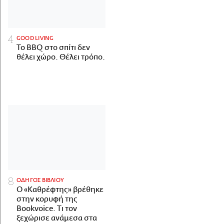
GOOD LIVING
Το BBQ στο σπίτι δεν
θέλει χώρο. Θέλει τρόπο.
ΟΔΗΓΟΣ ΒΙΒΛΙΟΥ
Ο «Καθρέφτης» βρέθηκε
στην κορυφή της
Bookvoice. Τι τον
ξεχώρισε ανάμεσα στα