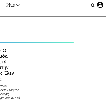
Plus
Θέματα
Συνεντεύξεις
Videos
τα
Αφιερώματα
Ζώδια
Εξομολογήσεις
Blogs
η
Ο
Οι Αθηναίοι
ομόα
Απώλειες
ετά
Lgbtqi+
στην
Επιλογές
ς Έλεν
ς
σεις»
ζέισον Μομόα
ενέρις,
ρια στο πλατό