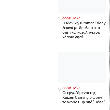
GOOD LIVING
Η ιδανική summer Friday
ξεκινά με δουλειά στο
σπίτι και καταλήγει σε
κάποιο νησί
GOOD LIVING
Οι εργαζόμενοι της
Kaizen Gaming βίωσαν
το World Cup από "μέσα"