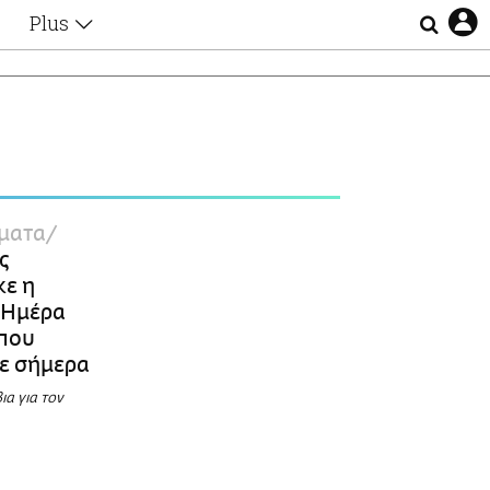
Plus
Θέματα
Συνεντεύξεις
Videos
τα
Αφιερώματα
Ζώδια
Εξομολογήσεις
Blogs
η
ματα
Οι Αθηναίοι
ώς
Απώλειες
κε η
Lgbtqi+
 Ημέρα
Επιλογές
που
ε σήμερα
ια για τον