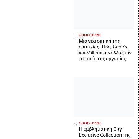
GOOD LIVING
Μια νέα οπτική της
επιτυχίας: Πώς Gen Zs
και Millennials αλλάζουν
το τοπίο της εργασίας
GOOD LIVING
Η εμβληματική City
Exclusive Collection της