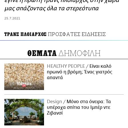
έγινε η πρώτη τρανς πλοίαρχος στην χώρα
ΑΜΠΑ
μας σπάζοντας όλα τα στερεότυπα
PRINT
25.7.2021
ΠΡΟΣΦΑΤΕΣ ΕΙΔΗΣΕΙΣ
ΤΡΑΝΣ ΠΛΟΙΑΡΧΟΣ
ΔΗΜΟΦΙΛΗ
ΘΕΜΑΤΑ
HEALTHY PEOPLE
Είναι καλό
πρωινό η βρόμη; Ένας γιατρός
απαντά
Design
Μόνο στα όνειρα: Τα
υπέροχα σπίτια του Ιμπέρ ντε
Ζιβανσί