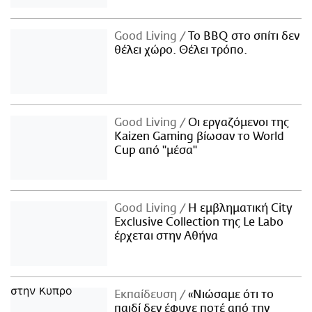
Good Living
Το BBQ στο σπίτι δεν
θέλει χώρο. Θέλει τρόπο.
Good Living
Οι εργαζόμενοι της
Kaizen Gaming βίωσαν το World
Cup από "μέσα"
Good Living
Η εμβληματική City
Exclusive Collection της Le Labo
έρχεται στην Αθήνα
Εκπαίδευση
«Νιώσαμε ότι το
παιδί δεν έφυγε ποτέ από την