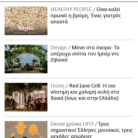
HEALTHY PEOPLE
Είναι καλό
πρωινό η βρόμη; Ένας γιατρός
απαντά
Design
Μόνο στα όνειρα: Τα
υπέροχα σπίτια του Ιμπέρ ντε
Ζιβανσί
Γεύση
Red Jane Grill: Η πιο
νόστιμη και χαλαρή αυλή στα
Χανιά (ίσως και στην Ελλάδα)
Είκοσι χρόνια LIFO
Tρεις
σημαντικοί Έλληνες μουσικοί, τρεις
μεγάλες απώλειες