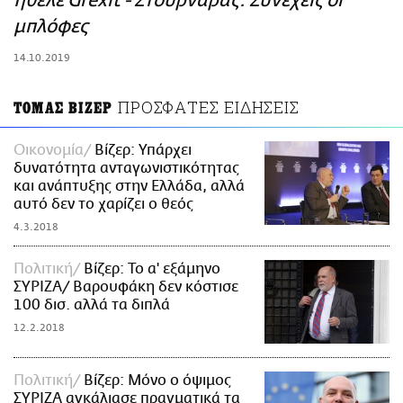
ήθελε Grexit - Στουρνάρας: Συνεχείς οι
ΑΜΠΑ
μπλόφες
PRINT
14.10.2019
ΠΡΟΣΦΑΤΕΣ ΕΙΔΗΣΕΙΣ
ΤΟΜΑΣ ΒΙΖΕΡ
Οικονομία
Βίζερ: Υπάρχει
δυνατότητα ανταγωνιστικότητας
και ανάπτυξης στην Ελλάδα, αλλά
αυτό δεν το χαρίζει ο θεός
4.3.2018
Πολιτική
Βίζερ: Το α' εξάμηνο
ΣΥΡΙΖΑ/ Βαρουφάκη δεν κόστισε
100 δισ. αλλά τα διπλά
12.2.2018
Πολιτική
Βίζερ: Μόνο ο όψιμος
ΣΥΡΙΖΑ αγκάλιασε πραγματικά τα