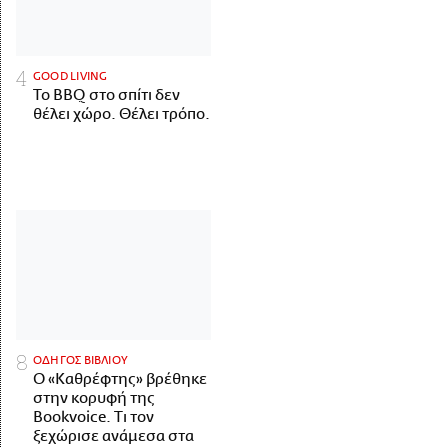
GOOD LIVING
Το BBQ στο σπίτι δεν
θέλει χώρο. Θέλει τρόπο.
ΟΔΗΓΟΣ ΒΙΒΛΙΟΥ
Ο «Καθρέφτης» βρέθηκε
στην κορυφή της
Bookvoice. Τι τον
ξεχώρισε ανάμεσα στα