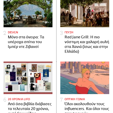
DESIGN
ΓΕΥΣΗ
Μόνο στα όνειρα: Τα
Red Jane Grill: Η πιο
υπέροχα σπίτια του
νόστιμη και χαλαρή αυλή
Ιμπέρ ντε Ζιβανσί
στα Χανιά (ίσως και στην
Ελλάδα)
20 ΧΡΟΝΙΑ LIFO
ΟΠΤΙΚΗ ΓΩΝΙΑ
Από όσα βιβλία διάβασες
Όλοι ακολουθούν τους
τα τελευταία 20 χρόνια,
influencers. Και όλοι τους