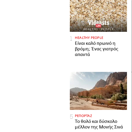
HEALTHY PEOPLE
Είναι καλό πρωινό η
βρόμη; Ένας γιατρός
απαντά
ΡΕΠΟΡΤΑΖ
Το θολό και δύσκολο
μέλλον της Μονής Σινά