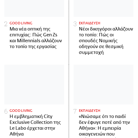
GOOD LIVING
ΕΚΠΑΙΔΕΥΣΗ
Μια νέα οπτική της
Νέοι δικηγόροι αλλάζουν
επιτυχίας: Πώς Gen Zs
το τοπίο: Πώς οι
και Millennials αλλάζουν
σπουδές Νομικής
το τοπίο της εργασίας
οδηγούν σε θεσμική
συμμετοχή
GOOD LIVING
ΕΚΠΑΙΔΕΥΣΗ
Η εμβληματική City
«Νιώσαμε ότι το παιδί
Exclusive Collection της
δεν έφυγε ποτέ από την
Le Labo έρχεται στην
Αθήνα»: Η εμπειρία
Αθήνα
οικογενειών που