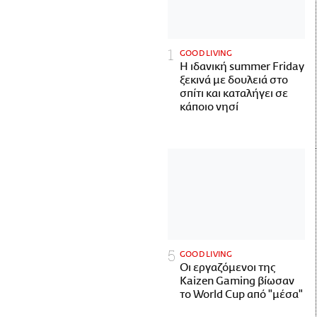
GOOD LIVING
Η ιδανική summer Friday
ξεκινά με δουλειά στο
σπίτι και καταλήγει σε
κάποιο νησί
GOOD LIVING
Οι εργαζόμενοι της
Kaizen Gaming βίωσαν
το World Cup από "μέσα"