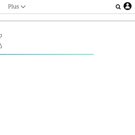
Plus
Θέματα
Συνεντεύξεις
Videos
Κ
τα
Αφιερώματα
Ζώδια
Εξομολογήσεις
Blogs
η
Οι Αθηναίοι
Απώλειες
Lgbtqi+
Επιλογές