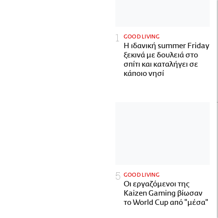
GOOD LIVING
Η ιδανική summer Friday
ξεκινά με δουλειά στο
σπίτι και καταλήγει σε
κάποιο νησί
GOOD LIVING
Οι εργαζόμενοι της
Kaizen Gaming βίωσαν
το World Cup από "μέσα"