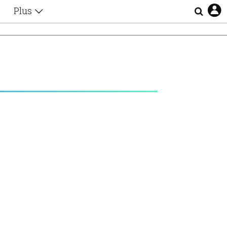
Plus
Θέματα
Συνεντεύξεις
Videos
τα
Αφιερώματα
Ζώδια
Εξομολογήσεις
Blogs
η
Οι Αθηναίοι
Απώλειες
Lgbtqi+
Επιλογές