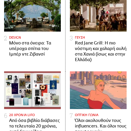
DESIGN
ΓΕΥΣΗ
Μόνο στα όνειρα: Τα
Red Jane Grill: Η πιο
υπέροχα σπίτια του
νόστιμη και χαλαρή αυλή
Ιμπέρ ντε Ζιβανσί
στα Χανιά (ίσως και στην
Ελλάδα)
20 ΧΡΟΝΙΑ LIFO
ΟΠΤΙΚΗ ΓΩΝΙΑ
Από όσα βιβλία διάβασες
Όλοι ακολουθούν τους
τα τελευταία 20 χρόνια,
influencers. Και όλοι τους