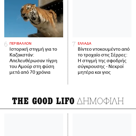
ΠΕΡΙΒΑΛΛΟΝ
ΕΛΛΑΔΑ
Ιστορική στιγμή για το
Βίντεο ντοκουμέντο από
Καζακστάν:
το τροχαίο στις Σέρρες:
Απελευθέρωσαν τίγρη
Η στιγμή της σφοδρής
του Αμούρ στη φύση
σύγκρουσης - Νεκροί
μετά από 70 χρόνια
μητέρα και γιος
ΔΗΜΟΦΙΛΗ
THE GOOD LIFO