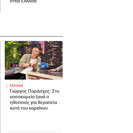
στην Ελλάδα
ΕΛΛΑΔΑ
Γιώργος Παράσχος: Στο
νοσοκομείο ξανά ο
ηθοποιός για θεραπεία
κατά του καρκίνου