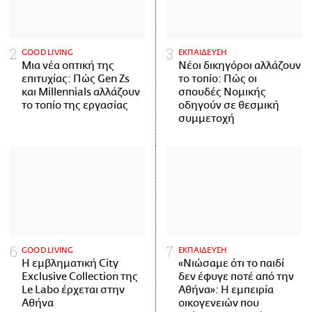
GOOD LIVING
ΕΚΠΑΙΔΕΥΣΗ
Μια νέα οπτική της
Νέοι δικηγόροι αλλάζουν
επιτυχίας: Πώς Gen Zs
το τοπίο: Πώς οι
και Millennials αλλάζουν
σπουδές Νομικής
το τοπίο της εργασίας
οδηγούν σε θεσμική
συμμετοχή
GOOD LIVING
ΕΚΠΑΙΔΕΥΣΗ
Η εμβληματική City
«Νιώσαμε ότι το παιδί
Exclusive Collection της
δεν έφυγε ποτέ από την
Le Labo έρχεται στην
Αθήνα»: Η εμπειρία
Αθήνα
οικογενειών που