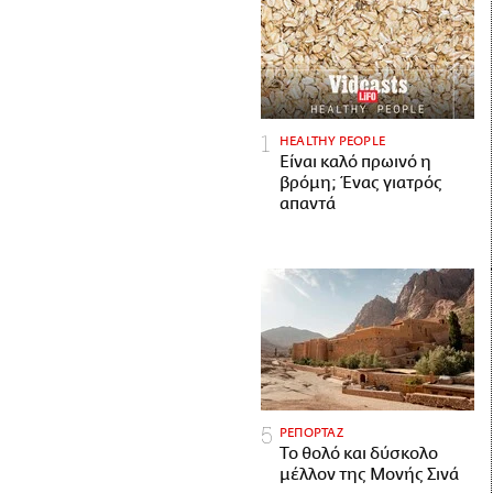
HEALTHY PEOPLE
Είναι καλό πρωινό η
βρόμη; Ένας γιατρός
απαντά
ΡΕΠΟΡΤΑΖ
Το θολό και δύσκολο
μέλλον της Μονής Σινά