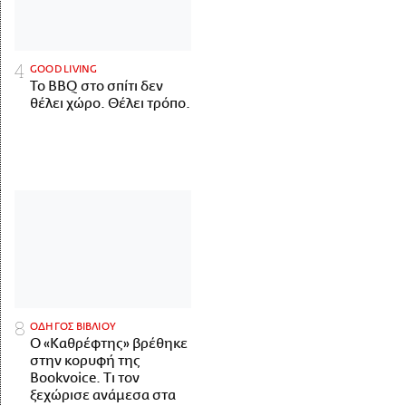
GOOD LIVING
Το BBQ στο σπίτι δεν
θέλει χώρο. Θέλει τρόπο.
ΟΔΗΓΟΣ ΒΙΒΛΙΟΥ
Ο «Καθρέφτης» βρέθηκε
στην κορυφή της
Bookvoice. Τι τον
ξεχώρισε ανάμεσα στα