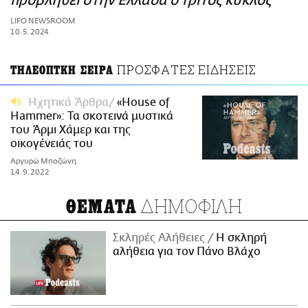
προβληθεί στην Ελλάδα ο τρίτος κύκλος
ΑΜΠΑ
LIFO NEWSROOM
PRINT
10.5.2024
ΠΡΟΣΦΑΤΕΣ ΕΙΔΗΣΕΙΣ
ΤΗΛΕΟΠΤΚΗ ΣΕΙΡΑ
Ηχητικά Άρθρα
«House of
Hammer»: Τα σκοτεινά μυστικά
του Άρμι Χάμερ και της
οικογένειάς του
Αργυρώ Μποζώνη
14.9.2022
ΔΗΜΟΦΙΛΗ
ΘΕΜΑΤΑ
Σκληρές Αλήθειες
H σκληρή
αλήθεια για τον Πάνο Βλάχο