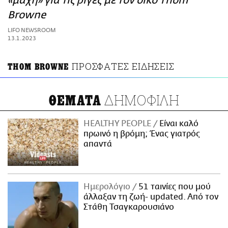
«μάχη» για τις ρίγες με τον οίκο Thom
ΑΜΠΑ
Browne
PRINT
LIFO NEWSROOM
13.1.2023
ΠΡΟΣΦΑΤΕΣ ΕΙΔΗΣΕΙΣ
THOM BROWNE
ΔΗΜΟΦΙΛΗ
ΘΕΜΑΤΑ
HEALTHY PEOPLE
Είναι καλό
πρωινό η βρόμη; Ένας γιατρός
απαντά
Ημερολόγιο
51 ταινίες που μού
άλλαξαν τη ζωή- updated. Aπό τον
Στάθη Τσαγκαρουσιάνο