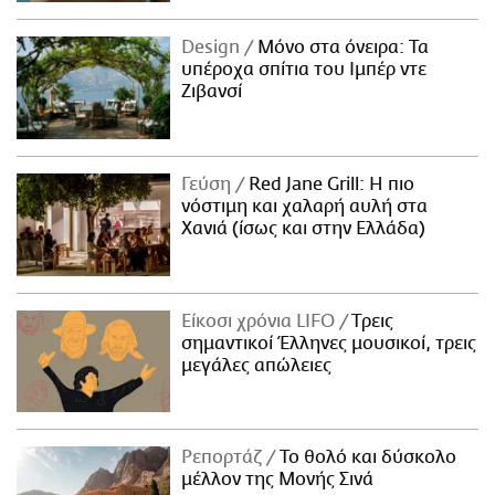
Design
Μόνο στα όνειρα: Τα
υπέροχα σπίτια του Ιμπέρ ντε
Ζιβανσί
Γεύση
Red Jane Grill: Η πιο
νόστιμη και χαλαρή αυλή στα
Χανιά (ίσως και στην Ελλάδα)
Είκοσι χρόνια LIFO
Tρεις
σημαντικοί Έλληνες μουσικοί, τρεις
μεγάλες απώλειες
Ρεπορτάζ
Το θολό και δύσκολο
μέλλον της Μονής Σινά