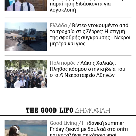
παραίτηση διδάσκοντα για
λογοκλοπή
Ελλάδα
Βίντεο ντοκουμέντο από
το τροχαίο στις Σέρρες: Η στιγμή
της σφοδρής σύγκρουσης - Νεκροί
μητέρα και γιος
Πολιτισμός
Λάκης Χαλκιάς:
Πλήθος κόσμου στην κηδεία του
στο Α' Νεκροταφείο Αθηνών
ΔΗΜΟΦΙΛΗ
THE GOOD LIFO
Good Living
Η ιδανική summer
Friday ξεκινά με δουλειά στο σπίτι
και καταλήγει σε κάποιο νησί