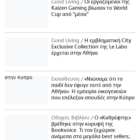
Good Living
Οι εργαζόμενοι της
Kaizen Gaming βίωσαν το World
Cup από "μέσα"
Good Living
Η εμβληματική City
Exclusive Collection της Le Labo
έρχεται στην Αθήνα
Εκπαίδευση
«Νιώσαμε ότι το
παιδί δεν έφυγε ποτέ από την
Αθήνα»: Η εμπειρία οικογενειών
που επέλεξαν σπουδές στην Κύπρο
Οδηγός Βιβλίου
Ο «Καθρέφτης»
βρέθηκε στην κορυφή της
Bookvoice. Τι τον ξεχώρισε
ανάμεσα στα μεγάλα best sellers;