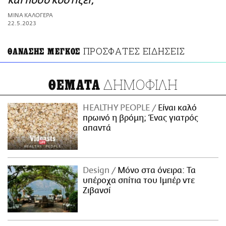
και πόσο κοστίζει;
ΑΜΠΑ
ΜΙΝΑ ΚΑΛΟΓΕΡΑ
PRINT
22.5.2023
ΠΡΟΣΦΑΤΕΣ ΕΙΔΗΣΕΙΣ
ΘΑΝΑΣΗΣ ΜΕΓΚΟΣ
ΔΗΜΟΦΙΛΗ
ΘΕΜΑΤΑ
HEALTHY PEOPLE
Είναι καλό
πρωινό η βρόμη; Ένας γιατρός
απαντά
Design
Μόνο στα όνειρα: Τα
υπέροχα σπίτια του Ιμπέρ ντε
Ζιβανσί