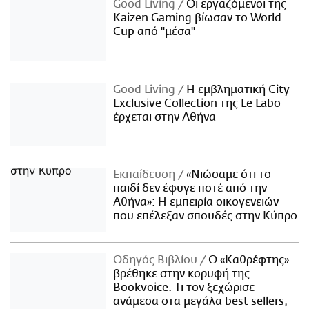
Good Living
Οι εργαζόμενοι της
Kaizen Gaming βίωσαν το World
Cup από "μέσα"
Good Living
Η εμβληματική City
Exclusive Collection της Le Labo
έρχεται στην Αθήνα
Εκπαίδευση
«Νιώσαμε ότι το
παιδί δεν έφυγε ποτέ από την
Αθήνα»: Η εμπειρία οικογενειών
που επέλεξαν σπουδές στην Κύπρο
Οδηγός Βιβλίου
Ο «Καθρέφτης»
βρέθηκε στην κορυφή της
Bookvoice. Τι τον ξεχώρισε
ανάμεσα στα μεγάλα best sellers;