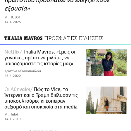
πρώτο που προσπαθεί να ελέγξει κάθε
ΑΜΠΑ
εξουσία»
PRINT
M. HULOT
14.4.2025
ΠΡΟΣΦΑΤΕΣ ΕΙΔΗΣΕΙΣ
THALIA MAVROS
Netflix
Thalia Mavros: «Εμείς οι
γυναίκες πρέπει να μιλάμε, να
μοιραζόμαστε τις ιστορίες μας»
Χριστίνα Γαλανοπούλου
28.4.2022
Οι Αθηναίοι
Πώς το Vice, το
Ίντερνετ και ο Τραμπ διέλυσαν τις
υποκουλτούρες κι έσπειραν
σεξισμό και υποκρισία στα media
M. Hulot
14.1.2019