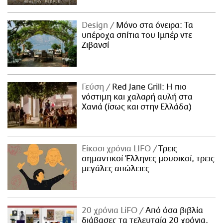
Design
Μόνο στα όνειρα: Τα
υπέροχα σπίτια του Ιμπέρ ντε
Ζιβανσί
Γεύση
Red Jane Grill: Η πιο
νόστιμη και χαλαρή αυλή στα
Χανιά (ίσως και στην Ελλάδα)
Είκοσι χρόνια LIFO
Tρεις
σημαντικοί Έλληνες μουσικοί, τρεις
μεγάλες απώλειες
20 χρόνια LiFO
Από όσα βιβλία
διάβασες τα τελευταία 20 χρόνια,