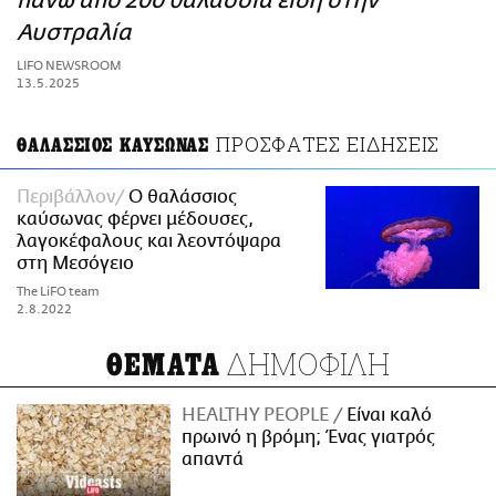
πάνω από 200 θαλάσσια είδη στην
ΑΜΠΑ
Αυστραλία
PRINT
LIFO NEWSROOM
13.5.2025
ΠΡΟΣΦΑΤΕΣ ΕΙΔΗΣΕΙΣ
ΘΑΛΑΣΣΙΟΣ ΚΑΥΣΩΝΑΣ
Περιβάλλον
Ο θαλάσσιος
καύσωνας φέρνει μέδουσες,
λαγοκέφαλους και λεοντόψαρα
στη Μεσόγειο
The LiFO team
2.8.2022
ΔΗΜΟΦΙΛΗ
ΘΕΜΑΤΑ
HEALTHY PEOPLE
Είναι καλό
πρωινό η βρόμη; Ένας γιατρός
απαντά