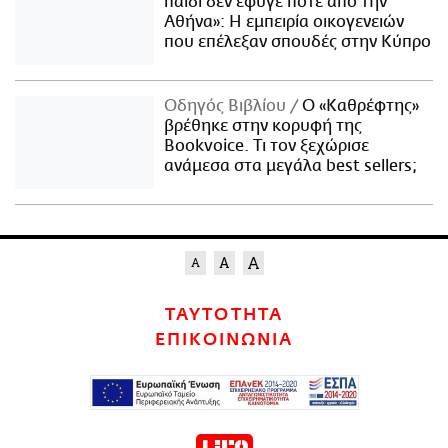
παιδί δεν έφυγε ποτέ από την
Αθήνα»: Η εμπειρία οικογενειών
που επέλεξαν σπουδές στην Κύπρο
Οδηγός Βιβλίου
Ο «Καθρέφτης»
βρέθηκε στην κορυφή της
Bookvoice. Τι τον ξεχώρισε
ανάμεσα στα μεγάλα best sellers;
ΤΑΥΤΟΤΗΤΑ
ΕΠΙΚΟΙΝΩΝΙΑ