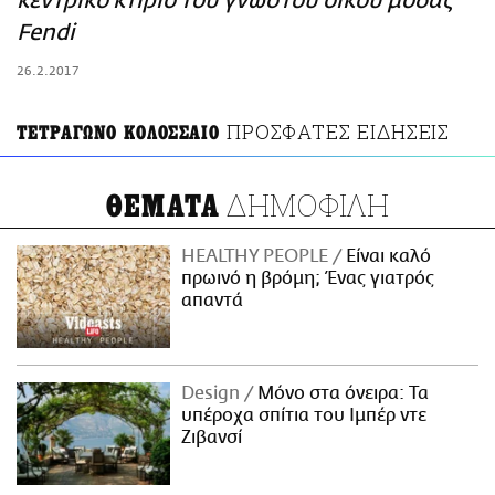
κεντρικό κτίριο του γνωστού οίκου μόδας
ΑΜΠΑ
Fendi
PRINT
26.2.2017
ΠΡΟΣΦΑΤΕΣ ΕΙΔΗΣΕΙΣ
ΤΕΤΡΑΓΩΝΟ ΚΟΛΟΣΣΑΙΟ
ΔΗΜΟΦΙΛΗ
ΘΕΜΑΤΑ
HEALTHY PEOPLE
Είναι καλό
πρωινό η βρόμη; Ένας γιατρός
απαντά
Design
Μόνο στα όνειρα: Τα
υπέροχα σπίτια του Ιμπέρ ντε
Ζιβανσί