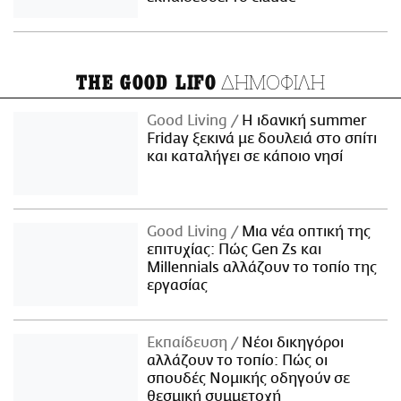
ΔΗΜΟΦΙΛΗ
THE GOOD LIFO
Good Living
Η ιδανική summer
Friday ξεκινά με δουλειά στο σπίτι
και καταλήγει σε κάποιο νησί
Good Living
Μια νέα οπτική της
επιτυχίας: Πώς Gen Zs και
Millennials αλλάζουν το τοπίο της
εργασίας
Εκπαίδευση
Νέοι δικηγόροι
αλλάζουν το τοπίο: Πώς οι
σπουδές Νομικής οδηγούν σε
θεσμική συμμετοχή