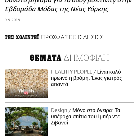
δυνατό μήνυμα για το body positivity στην
ΑΜΠΑ
Εβδομάδα Μόδας της Νέας Υόρκης
PRINT
9.9.2019
ΠΡΟΣΦΑΤΕΣ ΕΙΔΗΣΕΙΣ
ΤΕΣ ΧΟΛΙΝΤΕΪ
ΔΗΜΟΦΙΛΗ
ΘΕΜΑΤΑ
HEALTHY PEOPLE
Είναι καλό
πρωινό η βρόμη; Ένας γιατρός
απαντά
Design
Μόνο στα όνειρα: Τα
υπέροχα σπίτια του Ιμπέρ ντε
Ζιβανσί