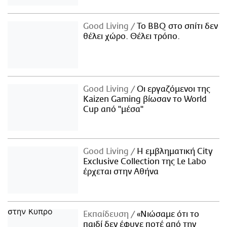
Good Living
Το BBQ στο σπίτι δεν
θέλει χώρο. Θέλει τρόπο.
Good Living
Οι εργαζόμενοι της
Kaizen Gaming βίωσαν το World
Cup από "μέσα"
Good Living
Η εμβληματική City
Exclusive Collection της Le Labo
έρχεται στην Αθήνα
Εκπαίδευση
«Νιώσαμε ότι το
παιδί δεν έφυγε ποτέ από την