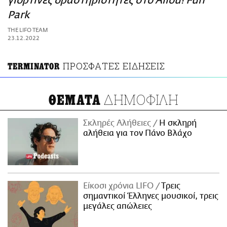
γιορτινές δραστηριότητες στο Allou! Fun
ΑΜΠΑ
Park
PRINT
THE LIFO TEAM
23.12.2022
ΠΡΟΣΦΑΤΕΣ ΕΙΔΗΣΕΙΣ
ΤERMINATOR
ΔΗΜΟΦΙΛΗ
ΘΕΜΑΤΑ
Σκληρές Αλήθειες
H σκληρή
αλήθεια για τον Πάνο Βλάχο
Είκοσι χρόνια LIFO
Tρεις
σημαντικοί Έλληνες μουσικοί, τρεις
μεγάλες απώλειες