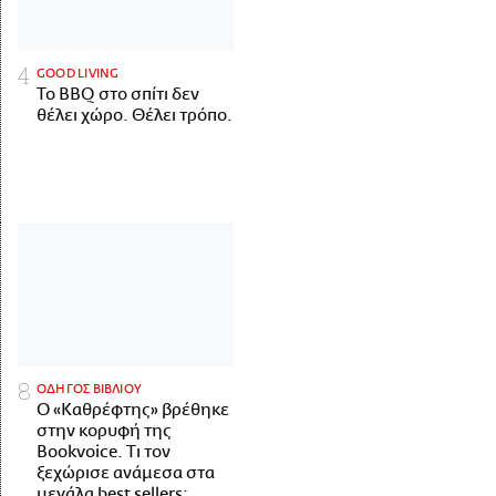
GOOD LIVING
Το BBQ στο σπίτι δεν
θέλει χώρο. Θέλει τρόπο.
ΟΔΗΓΟΣ ΒΙΒΛΙΟΥ
Ο «Καθρέφτης» βρέθηκε
στην κορυφή της
Bookvoice. Τι τον
ξεχώρισε ανάμεσα στα
μεγάλα best sellers;