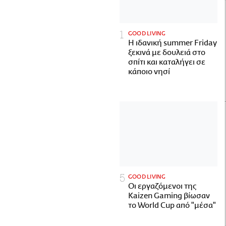
GOOD LIVING
Η ιδανική summer Friday
ξεκινά με δουλειά στο
σπίτι και καταλήγει σε
κάποιο νησί
GOOD LIVING
Οι εργαζόμενοι της
Kaizen Gaming βίωσαν
το World Cup από "μέσα"