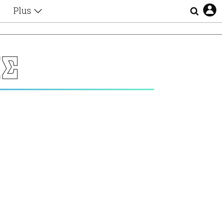
Plus
Θέματα
Συνεντεύξεις
Videos
ΗΣ
τα
Αφιερώματα
Ζώδια
Εξομολογήσεις
Blogs
η
Οι Αθηναίοι
Απώλειες
Lgbtqi+
Επιλογές