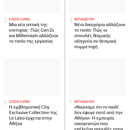
GOOD LIVING
ΕΚΠΑΙΔΕΥΣΗ
Μια νέα οπτική της
Νέοι δικηγόροι αλλάζουν
επιτυχίας: Πώς Gen Zs
το τοπίο: Πώς οι
και Millennials αλλάζουν
σπουδές Νομικής
το τοπίο της εργασίας
οδηγούν σε θεσμική
συμμετοχή
GOOD LIVING
ΕΚΠΑΙΔΕΥΣΗ
Η εμβληματική City
«Νιώσαμε ότι το παιδί
Exclusive Collection της
δεν έφυγε ποτέ από την
Le Labo έρχεται στην
Αθήνα»: Η εμπειρία
Αθήνα
οικογενειών που
επέλεξαν σπουδές στην