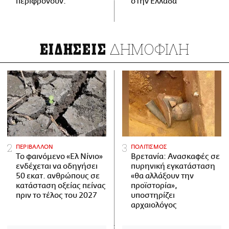
περιφρονούν.
στην Ελλάδα
ΔΗΜΟΦΙΛΗ
ΕΙΔΗΣΕΙΣ
ΠΕΡΙΒΑΛΛΟΝ
ΠΟΛΙΤΙΣΜΟΣ
Το φαινόμενο «Ελ Νίνιο»
Βρετανία: Ανασκαφές σε
ενδέχεται να οδηγήσει
πυρηνική εγκατάσταση
50 εκατ. ανθρώπους σε
«θα αλλάξουν την
κατάσταση οξείας πείνας
προϊστορία»,
πριν το τέλος του 2027
υποστηρίζει
αρχαιολόγος