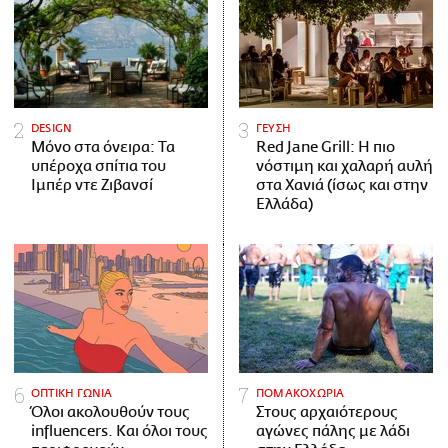
DESIGN
ΓΕΥΣΗ
Μόνο στα όνειρα: Τα
Red Jane Grill: Η πιο
υπέροχα σπίτια του
νόστιμη και χαλαρή αυλή
Ιμπέρ ντε Ζιβανσί
στα Χανιά (ίσως και στην
Ελλάδα)
ΟΠΤΙΚΗ ΓΩΝΙΑ
ΠΟΜΑΚΟΧΩΡΙΑ
Όλοι ακολουθούν τους
Στους αρχαιότερους
influencers. Και όλοι τους
αγώνες πάλης με λάδι