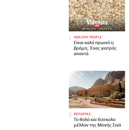
HEALTHY PEOPLE
Είναι καλό πρωινό η
βρόμη; Ένας γιατρός
απαντά
ΡΕΠΟΡΤΑΖ
Το θολό και δύσκολο
μέλλον της Μονής Σινά