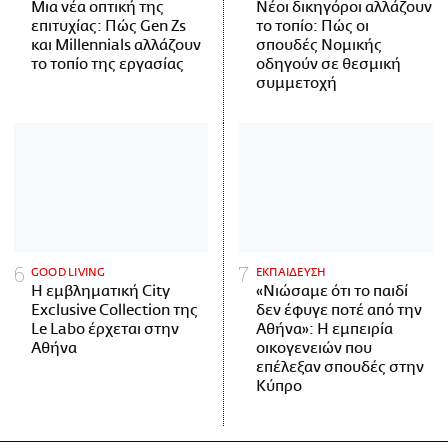
Μια νέα οπτική της
Νέοι δικηγόροι αλλάζουν
επιτυχίας: Πώς Gen Zs
το τοπίο: Πώς οι
και Millennials αλλάζουν
σπουδές Νομικής
το τοπίο της εργασίας
οδηγούν σε θεσμική
συμμετοχή
GOOD LIVING
ΕΚΠΑΙΔΕΥΣΗ
Η εμβληματική City
«Νιώσαμε ότι το παιδί
Exclusive Collection της
δεν έφυγε ποτέ από την
Le Labo έρχεται στην
Αθήνα»: Η εμπειρία
Αθήνα
οικογενειών που
επέλεξαν σπουδές στην
Κύπρο