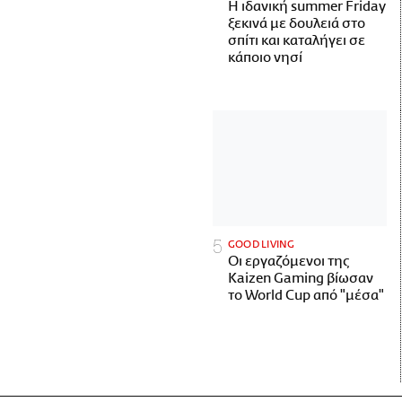
Η ιδανική summer Friday
ξεκινά με δουλειά στο
σπίτι και καταλήγει σε
κάποιο νησί
GOOD LIVING
Οι εργαζόμενοι της
Kaizen Gaming βίωσαν
το World Cup από "μέσα"