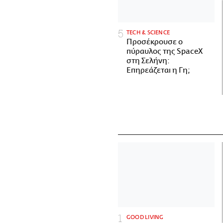
ΤECH & SCIENCE
Προσέκρουσε ο
πύραυλος της SpaceX
στη Σελήνη:
Επηρεάζεται η Γη;
GOOD LIVING