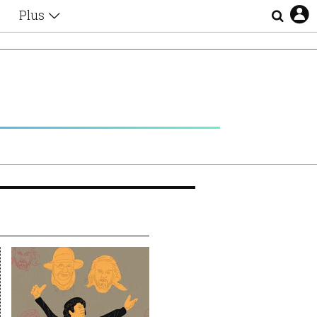
Plus
Θέματα
Συνεντεύξεις
Videos
τα
Αφιερώματα
Ζώδια
Εξομολογήσεις
Blogs
η
Οι Αθηναίοι
Απώλειες
Lgbtqi+
Επιλογές