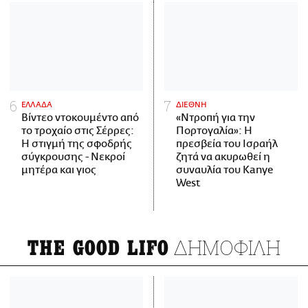
ΕΛΛΑΔΑ
ΔΙΕΘΝΗ
Βίντεο ντοκουμέντο από
«Ντροπή για την
το τροχαίο στις Σέρρες:
Πορτογαλία»: Η
Η στιγμή της σφοδρής
πρεσβεία του Ισραήλ
σύγκρουσης - Νεκροί
ζητά να ακυρωθεί η
μητέρα και γιος
συναυλία του Kanye
West
ΔΗΜΟΦΙΛΗ
THE GOOD LIFO