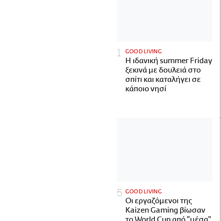
GOOD LIVING
Η ιδανική summer Friday
ξεκινά με δουλειά στο
σπίτι και καταλήγει σε
κάποιο νησί
GOOD LIVING
Οι εργαζόμενοι της
Kaizen Gaming βίωσαν
το World Cup από "μέσα"