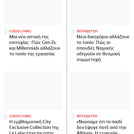
GOOD LIVING
ΕΚΠΑΙΔΕΥΣΗ
Μια νέα οπτική της
Νέοι δικηγόροι αλλάζουν
επιτυχίας: Πώς Gen Zs
το τοπίο: Πώς οι
και Millennials αλλάζουν
σπουδές Νομικής
το τοπίο της εργασίας
οδηγούν σε θεσμική
συμμετοχή
GOOD LIVING
ΕΚΠΑΙΔΕΥΣΗ
Η εμβληματική City
«Νιώσαμε ότι το παιδί
Exclusive Collection της
δεν έφυγε ποτέ από την
Le Labo έρχεται στην
Αθήνα»: Η εμπειρία