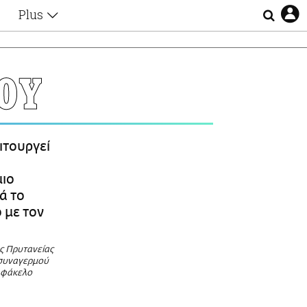
Plus
Θέματα
Συνεντεύξεις
Videos
ΟΥ
τα
Αφιερώματα
Ζώδια
Εξομολογήσεις
Blogs
η
ιτουργεί
Οι Αθηναίοι
Απώλειες
μιο
Lgbtqi+
ά το
Επιλογές
 με τον
ς Πρυτανείας
 συναγερμού
 φάκελο