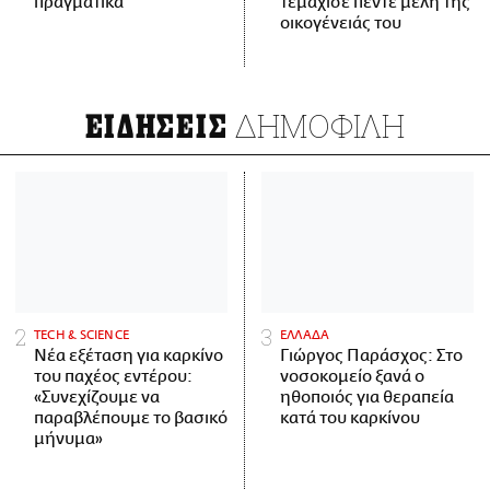
πραγματικά
τεμάχισε πέντε μέλη της
οικογένειάς του
ΔΗΜΟΦΙΛΗ
ΕΙΔΗΣΕΙΣ
ΤECH & SCIENCE
ΕΛΛΑΔΑ
Νέα εξέταση για καρκίνο
Γιώργος Παράσχος: Στο
του παχέος εντέρου:
νοσοκομείο ξανά ο
«Συνεχίζουμε να
ηθοποιός για θεραπεία
παραβλέπουμε το βασικό
κατά του καρκίνου
μήνυμα»