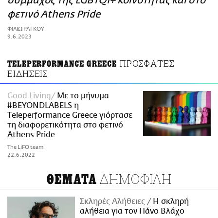
σύμμαχος της LGBTQI+ κοινότητας και στο
ΑΜΠΑ
φετινό Athens Pride
PRINT
ΦΙΛΙΩ ΡΑΓΚΟΥ
9.6.2023
ΠΡΟΣΦΑΤΕΣ
ΤELEPERFORMANCE GREECE
ΕΙΔΗΣΕΙΣ
Good Living
Με το μήνυμα
#BEYONDLABELS η
Τeleperformance Greece γιόρτασε
τη διαφορετικότητα στο φετινό
Athens Pride
The LiFO team
22.6.2022
ΔΗΜΟΦΙΛΗ
ΘΕΜΑΤΑ
Σκληρές Αλήθειες
H σκληρή
αλήθεια για τον Πάνο Βλάχο