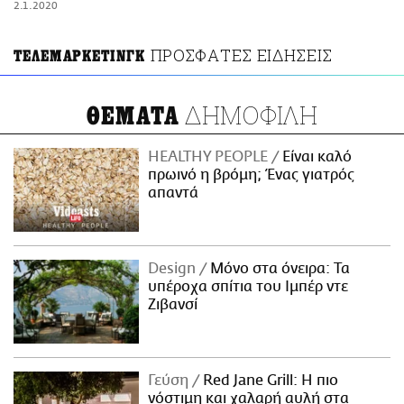
2.1.2020
ΑΜΠΑ
PRINT
ΠΡΟΣΦΑΤΕΣ ΕΙΔΗΣΕΙΣ
ΤΕΛΕΜΑΡΚΕΤΙΝΓΚ
ΔΗΜΟΦΙΛΗ
ΘΕΜΑΤΑ
HEALTHY PEOPLE
Είναι καλό
πρωινό η βρόμη; Ένας γιατρός
απαντά
Design
Μόνο στα όνειρα: Τα
υπέροχα σπίτια του Ιμπέρ ντε
Ζιβανσί
Γεύση
Red Jane Grill: Η πιο
νόστιμη και χαλαρή αυλή στα