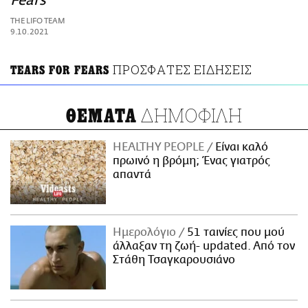
Fears
ΑΜΠΑ
THE LIFO TEAM
PRINT
9.10.2021
ΠΡΟΣΦΑΤΕΣ ΕΙΔΗΣΕΙΣ
TEARS FOR FEARS
ΔΗΜΟΦΙΛΗ
ΘΕΜΑΤΑ
HEALTHY PEOPLE
Είναι καλό
πρωινό η βρόμη; Ένας γιατρός
απαντά
Ημερολόγιο
51 ταινίες που μού
άλλαξαν τη ζωή- updated. Aπό τον
Στάθη Τσαγκαρουσιάνο