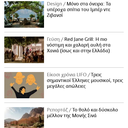
Design
Μόνο στα όνειρα: Τα
υπέροχα σπίτια του Ιμπέρ ντε
Ζιβανσί
Γεύση
Red Jane Grill: Η πιο
νόστιμη και χαλαρή αυλή στα
Χανιά (ίσως και στην Ελλάδα)
Είκοσι χρόνια LIFO
Tρεις
σημαντικοί Έλληνες μουσικοί, τρεις
μεγάλες απώλειες
Ρεπορτάζ
Το θολό και δύσκολο
μέλλον της Μονής Σινά