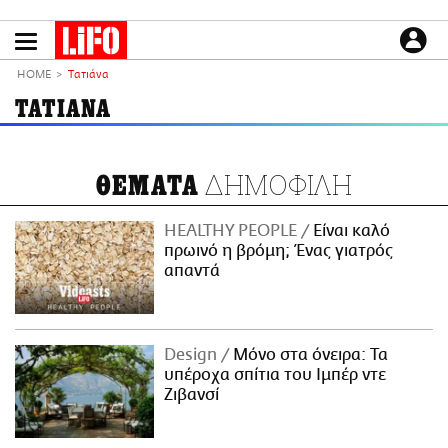
Παράκαμψη
προς
το
ΕΙΔΗΣΕΙΣ
κυρίως
HOME
Τατιάνα
περιεχόμενο
CULTURE
ΤΑΤΙΑΝΑ
ΑΠΟΨΕΙΣ
ΤΡΟΠΟΣ ΖΩΗΣ
ΔΗΜΟΦΙΛΗ
ΘΕΜΑΤΑ
PODCASTS
Plus
HEALTHY PEOPLE
Είναι καλό
πρωινό η βρόμη; Ένας γιατρός
απαντά
LIFO SHOP
NEWSLETTER
Design
Μόνο στα όνειρα: Τα
ΜΙΚΡΟΠΡΑΓΜΑΤΑ
υπέροχα σπίτια του Ιμπέρ ντε
THE GOOD LIFO
Ζιβανσί
LIFOLAND
CITY GUIDE