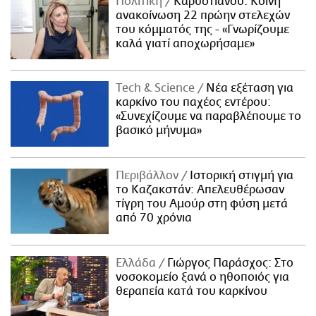
Πολιτική
Καρυστιανού: Κοινή
ανακοίνωση 22 πρώην στελεχών
του κόμματός της - «Γνωρίζουμε
καλά γιατί αποχωρήσαμε»
Τech & Science
Νέα εξέταση για
καρκίνο του παχέος εντέρου:
«Συνεχίζουμε να παραβλέπουμε το
βασικό μήνυμα»
Περιβάλλον
Ιστορική στιγμή για
το Καζακστάν: Απελευθέρωσαν
τίγρη του Αμούρ στη φύση μετά
από 70 χρόνια
Ελλάδα
Γιώργος Παράσχος: Στο
νοσοκομείο ξανά ο ηθοποιός για
θεραπεία κατά του καρκίνου