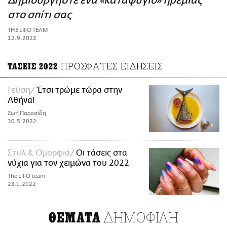
Δημιουργήστε ένα «καταφύγιο» ηρεμίας
ΑΜΠΑ
στο σπίτι σας
PRINT
THE LIFO TEAM
12.9.2022
ΠΡΟΣΦΑΤΕΣ ΕΙΔΗΣΕΙΣ
ΤΑΣΕΙΣ 2022
Γεύση
Έτσι τρώμε τώρα στην
Αθήνα!
Ζωή Παρασίδη
30.5.2022
Στυλ & Ομορφιά
Oι τάσεις στα
νύχια για τον χειμώνα του 2022
The LiFO team
28.1.2022
ΔΗΜΟΦΙΛΗ
ΘΕΜΑΤΑ