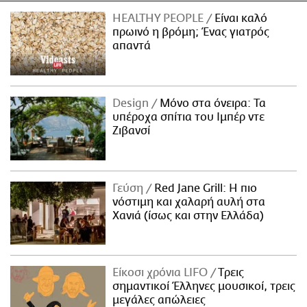
HEALTHY PEOPLE
Είναι καλό
πρωινό η βρόμη; Ένας γιατρός
απαντά
Design
Μόνο στα όνειρα: Τα
υπέροχα σπίτια του Ιμπέρ ντε
Ζιβανσί
Γεύση
Red Jane Grill: Η πιο
νόστιμη και χαλαρή αυλή στα
Χανιά (ίσως και στην Ελλάδα)
Είκοσι χρόνια LIFO
Tρεις
σημαντικοί Έλληνες μουσικοί, τρεις
μεγάλες απώλειες