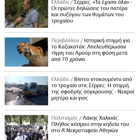
Ελλάδα
Σέρρες: «Τα έχασα όλα» -
Οι πρώτες δηλώσεις του πατέρα
και συζύγου των θυμάτων του
τροχαίου
Περιβάλλον
Ιστορική στιγμή για
το Καζακστάν: Απελευθέρωσαν
τίγρη του Αμούρ στη φύση μετά
από 70 χρόνια
Ελλάδα
Βίντεο ντοκουμέντο από
το τροχαίο στις Σέρρες: Η στιγμή
της σφοδρής σύγκρουσης - Νεκροί
μητέρα και γιος
Πολιτισμός
Λάκης Χαλκιάς:
Πλήθος κόσμου στην κηδεία του
στο Α' Νεκροταφείο Αθηνών