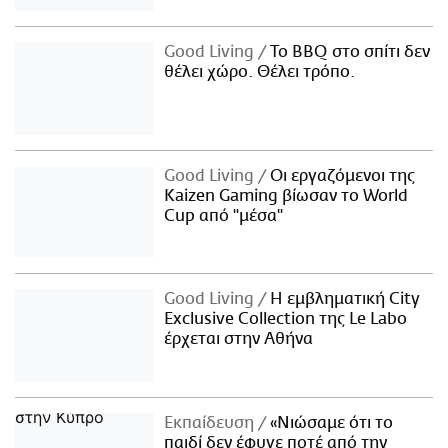
Good Living
Το BBQ στο σπίτι δεν
θέλει χώρο. Θέλει τρόπο.
Good Living
Οι εργαζόμενοι της
Kaizen Gaming βίωσαν το World
Cup από "μέσα"
Good Living
Η εμβληματική City
Exclusive Collection της Le Labo
έρχεται στην Αθήνα
Εκπαίδευση
«Νιώσαμε ότι το
παιδί δεν έφυγε ποτέ από την