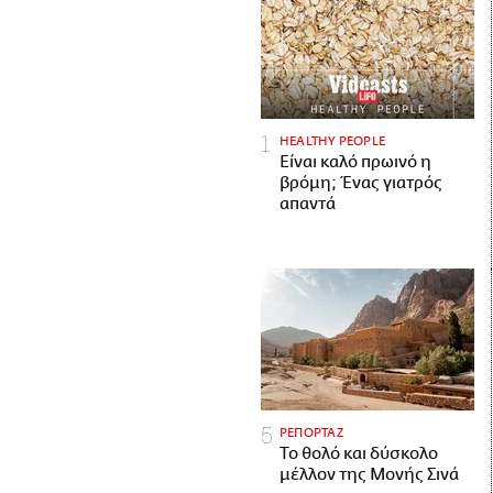
HEALTHY PEOPLE
Είναι καλό πρωινό η
βρόμη; Ένας γιατρός
απαντά
ΡΕΠΟΡΤΑΖ
Το θολό και δύσκολο
μέλλον της Μονής Σινά