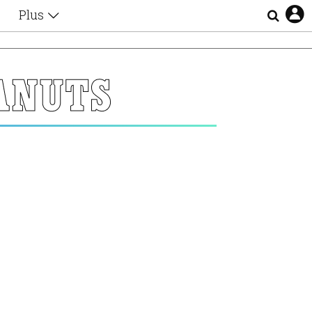
Plus
Θέματα
Συνεντεύξεις
Videos
ANUTS
τα
Αφιερώματα
Ζώδια
Εξομολογήσεις
Blogs
η
Οι Αθηναίοι
Απώλειες
Lgbtqi+
Επιλογές