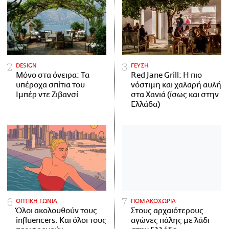
DESIGN
ΓΕΥΣΗ
Μόνο στα όνειρα: Τα
Red Jane Grill: Η πιο
υπέροχα σπίτια του
νόστιμη και χαλαρή αυλή
Ιμπέρ ντε Ζιβανσί
στα Χανιά (ίσως και στην
Ελλάδα)
ΟΠΤΙΚΗ ΓΩΝΙΑ
ΠΟΜΑΚΟΧΩΡΙΑ
Όλοι ακολουθούν τους
Στους αρχαιότερους
influencers. Και όλοι τους
αγώνες πάλης με λάδι