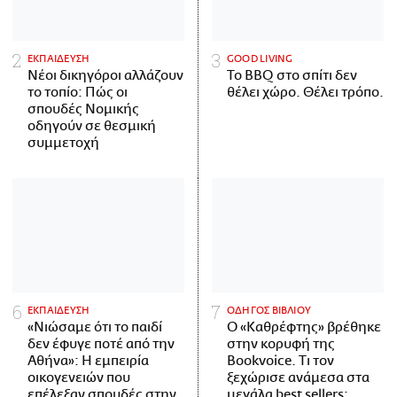
ΕΚΠΑΙΔΕΥΣΗ
GOOD LIVING
Νέοι δικηγόροι αλλάζουν
Το BBQ στο σπίτι δεν
το τοπίο: Πώς οι
θέλει χώρο. Θέλει τρόπο.
σπουδές Νομικής
οδηγούν σε θεσμική
συμμετοχή
ΕΚΠΑΙΔΕΥΣΗ
ΟΔΗΓΟΣ ΒΙΒΛΙΟΥ
«Νιώσαμε ότι το παιδί
Ο «Καθρέφτης» βρέθηκε
δεν έφυγε ποτέ από την
στην κορυφή της
Αθήνα»: Η εμπειρία
Bookvoice. Τι τον
οικογενειών που
ξεχώρισε ανάμεσα στα
επέλεξαν σπουδές στην
μεγάλα best sellers;