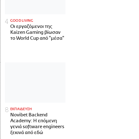
GOOD LIVING
Οι εργαζόμενοι της
Kaizen Gaming βίωσαν
το World Cup από "μέσα"
ΕΚΠΑΙΔΕΥΣΗ
Novibet Backend
Academy: Η επόμενη
γενιά software engineers
ξεκινά από εδώ