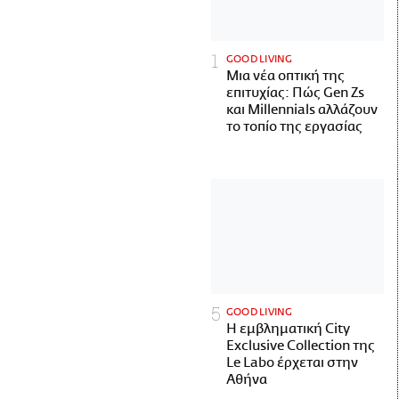
GOOD LIVING
Μια νέα οπτική της
επιτυχίας: Πώς Gen Zs
και Millennials αλλάζουν
το τοπίο της εργασίας
GOOD LIVING
Η εμβληματική City
Exclusive Collection της
Le Labo έρχεται στην
Αθήνα