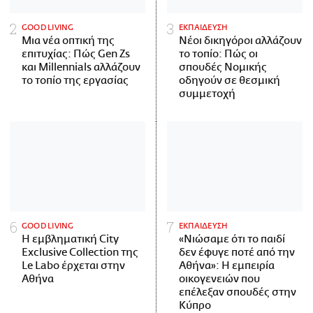
GOOD LIVING
ΕΚΠΑΙΔΕΥΣΗ
Μια νέα οπτική της
Νέοι δικηγόροι αλλάζουν
επιτυχίας: Πώς Gen Zs
το τοπίο: Πώς οι
και Millennials αλλάζουν
σπουδές Νομικής
το τοπίο της εργασίας
οδηγούν σε θεσμική
συμμετοχή
GOOD LIVING
ΕΚΠΑΙΔΕΥΣΗ
Η εμβληματική City
«Νιώσαμε ότι το παιδί
Exclusive Collection της
δεν έφυγε ποτέ από την
Le Labo έρχεται στην
Αθήνα»: Η εμπειρία
Αθήνα
οικογενειών που
επέλεξαν σπουδές στην
Κύπρο