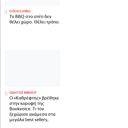
GOOD LIVING
Το BBQ στο σπίτι δεν
θέλει χώρο. Θέλει τρόπο.
ΟΔΗΓΟΣ ΒΙΒΛΙΟΥ
Ο «Καθρέφτης» βρέθηκε
στην κορυφή της
Bookvoice. Τι τον
ξεχώρισε ανάμεσα στα
μεγάλα best sellers;