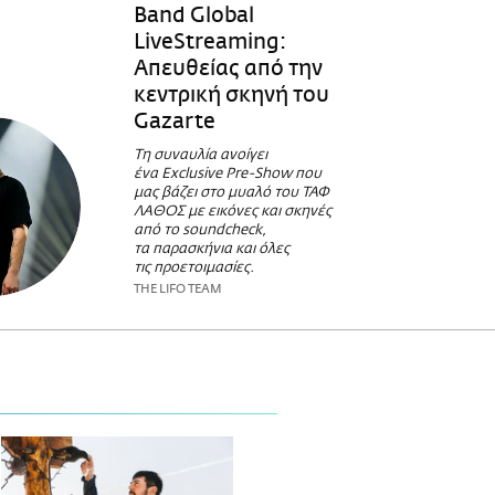
Band Global
LiveStreaming:
Απευθείας από την
κεντρική σκηνή του
Gazarte
Τη συναυλία ανοίγει
ένα Εxclusive Pre-Show που
μας βάζει στο μυαλό του ΤΑΦ
ΛΑΘΟΣ με εικόνες και σκηνές
από το soundcheck,
τα παρασκήνια και όλες
τις προετοιμασίες.
THE LIFO TEAM