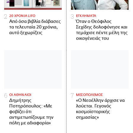
20 ΧΡΟΝΙΑ LIFO
ΕΓΚΛΗΜΑΤΑ
Από όσα βιβλία διάβασες
Όταν ο Θεόφιλος
τα τελευταία 20 χρόνια,
Σεχίδης δολοφόνησε και
αυτό ξεχωρίζεις
τεμάχισε πέντε μέλη της
οικογένειάς του
ΟΙ ΑΘΗΝΑΙΟΙ
ΜΕΣΟΠΟΛΕΜΟΣ
Δημήτρης
«Ο Νεοέλλην άρχισε να
Ποτηρόπουλος: «Με
λούεται. Γεγονός
φοβίζει ότι
κοσμοϊστορικής
αντιμετωπίζουμε την
σημασίας»
πόλη με αδιαφορία»