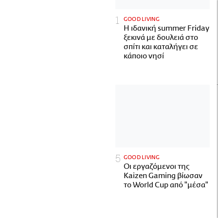
GOOD LIVING
Η ιδανική summer Friday
ξεκινά με δουλειά στο
σπίτι και καταλήγει σε
κάποιο νησί
GOOD LIVING
Οι εργαζόμενοι της
Kaizen Gaming βίωσαν
το World Cup από "μέσα"