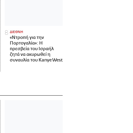
ΔΙΕΘΝΗ
«Ντροπή για την
Πορτογαλία»: Η
πρεσβεία του Ισραήλ
ζητά να ακυρωθεί η
συναυλία του Kanye West