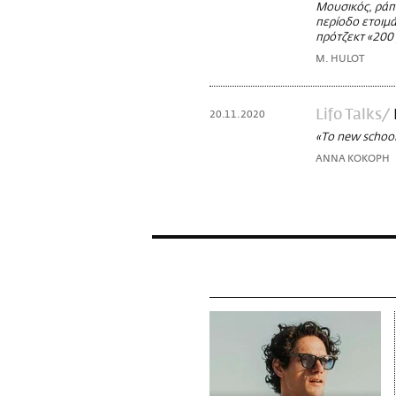
Μουσικός, ράπ
περίοδο ετοιμάζ
πρότζεκτ «200
M. HULOT
Lifo Talks
20.11.2020
«Το new school
ΑΝΝΑ ΚΟΚΟΡΗ