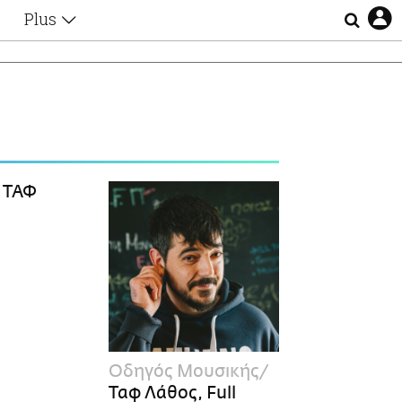
Plus
Θέματα
Συνεντεύξεις
Videos
τα
Αφιερώματα
Ζώδια
Εξομολογήσεις
Blogs
η
ΤΑΦ
Οι Αθηναίοι
Απώλειες
Lgbtqi+
Επιλογές
Οδηγός Μουσικής
Ταφ Λάθος, Full