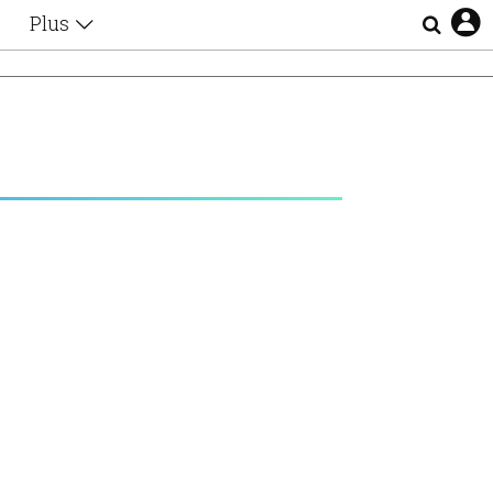
Plus
Θέματα
Συνεντεύξεις
Videos
τα
Αφιερώματα
Ζώδια
Εξομολογήσεις
Blogs
η
Οι Αθηναίοι
Απώλειες
Lgbtqi+
Επιλογές