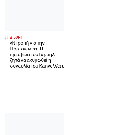
ΔΙΕΘΝΗ
«Ντροπή για την
Πορτογαλία»: Η
πρεσβεία του Ισραήλ
ζητά να ακυρωθεί η
συναυλία του Kanye West