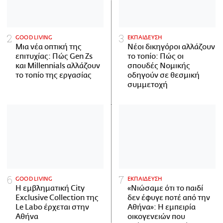
GOOD LIVING
ΕΚΠΑΙΔΕΥΣΗ
Μια νέα οπτική της
Νέοι δικηγόροι αλλάζουν
επιτυχίας: Πώς Gen Zs
το τοπίο: Πώς οι
και Millennials αλλάζουν
σπουδές Νομικής
το τοπίο της εργασίας
οδηγούν σε θεσμική
συμμετοχή
GOOD LIVING
ΕΚΠΑΙΔΕΥΣΗ
Η εμβληματική City
«Νιώσαμε ότι το παιδί
Exclusive Collection της
δεν έφυγε ποτέ από την
Le Labo έρχεται στην
Αθήνα»: Η εμπειρία
Αθήνα
οικογενειών που