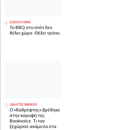
GOOD LIVING
Το BBQ στο σπίτι δεν
θέλει χώρο. Θέλει τρόπο.
ΟΔΗΓΟΣ ΒΙΒΛΙΟΥ
Ο «Καθρέφτης» βρέθηκε
στην κορυφή της
Bookvoice. Τι τον
ξεχώρισε ανάμεσα στα