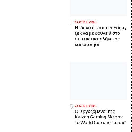
GOOD LIVING
Η ιδανική summer Friday
ξεκινά με δουλειά στο
σπίτι και καταλήγει σε
κάποιο νησί
GOOD LIVING
Οι εργαζόμενοι της
Kaizen Gaming βίωσαν
το World Cup από "μέσα"