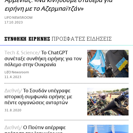
Αρμενίας: «Να κινηθούμε σταθερά για
ΑΜΠΑ
ειρήνη με το Αζερμπαϊτζάν»
PRINT
LIFO NEWSROOM
17.10.2023
ΠΡΟΣΦΑΤΕΣ ΕΙΔΗΣΕΙΣ
ΣΥΝΘΗΚΗ ΕΙΡΗΝΗΣ
Τech & Science
Το ChatGPT
συνέταξε συνθήκη ειρήνης για τον
πόλεμο στην Ουκρανία
LifO Newsroom
11.4.2023
Διεθνή
Το Σουδάν υπέγραψε
ιστορική συμφωνία ειρήνης με
πέντε οργανώσεις ανταρτών
31.8.2020
Διεθνή
Ο Πούτιν απέρριψε