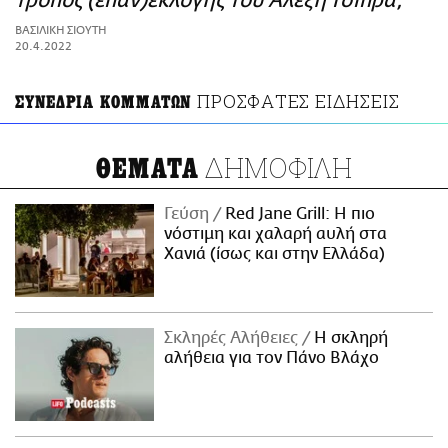
τρόπος (επαν)εκλογής του Αλέξη Τσίπρα;
ΑΜΠΑ
ΒΑΣΙΛΙΚΗ ΣΙΟΥΤΗ
PRINT
20.4.2022
ΠΡΟΣΦΑΤΕΣ ΕΙΔΗΣΕΙΣ
ΣΥΝΕΔΡΙΑ ΚΟΜΜΑΤΩΝ
ΔΗΜΟΦΙΛΗ
ΘΕΜΑΤΑ
Γεύση
Red Jane Grill: Η πιο
νόστιμη και χαλαρή αυλή στα
Χανιά (ίσως και στην Ελλάδα)
Σκληρές Αλήθειες
H σκληρή
αλήθεια για τον Πάνο Βλάχο