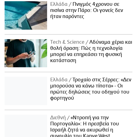
Ελλάδα
Πνιγμός 4χρονου σε
πισίνα στην Πάρο: Οι γονείς δεν
ήταν παρόντες
Τech & Science
Αδύναμα χέρια και
θολή όραση: Πώς η τεχνολογία
μπορεί να επηρεάσει τη φυσική
κατάσταση
Ελλάδα
Τροχαίο στις Σέρρες: «Δεν
μπορούσα να κάνω τίποτα» - Οι
πρώτες δηλώσεις του οδηγού του
φορτηγού
Διεθνή
«Ντροπή για την
Πορτογαλία»: Η πρεσβεία του
Ισραήλ ζητά να ακυρωθεί η
συναυλία του Kanye West