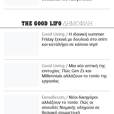
ΔΗΜΟΦΙΛΗ
THE GOOD LIFO
Good Living
Η ιδανική summer
Friday ξεκινά με δουλειά στο σπίτι
και καταλήγει σε κάποιο νησί
Good Living
Μια νέα οπτική της
επιτυχίας: Πώς Gen Zs και
Millennials αλλάζουν το τοπίο της
εργασίας
Εκπαίδευση
Νέοι δικηγόροι
αλλάζουν το τοπίο: Πώς οι
σπουδές Νομικής οδηγούν σε
θεσμική συμμετοχή