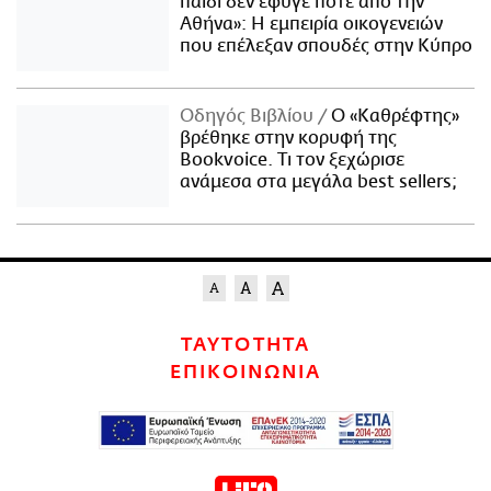
παιδί δεν έφυγε ποτέ από την
Αθήνα»: Η εμπειρία οικογενειών
που επέλεξαν σπουδές στην Κύπρο
Οδηγός Βιβλίου
Ο «Καθρέφτης»
βρέθηκε στην κορυφή της
Bookvoice. Τι τον ξεχώρισε
ανάμεσα στα μεγάλα best sellers;
ΤΑΥΤΟΤΗΤΑ
ΕΠΙΚΟΙΝΩΝΙΑ