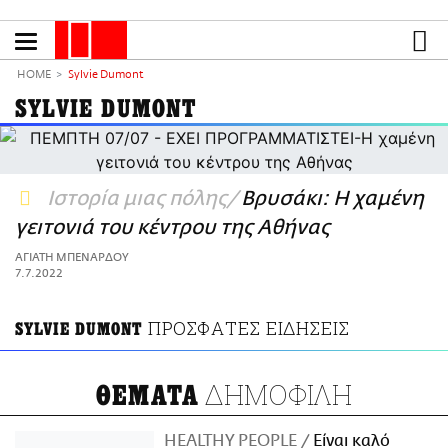
Παράκαμψη
προς
το
ΕΙΔΗΣΕΙΣ
κυρίως
HOME
Sylvie Dumont
περιεχόμενο
CULTURE
SYLVIE DUMONT
ΑΠΟΨΕΙΣ
ΤΡΟΠΟΣ ΖΩΗΣ
PODCASTS
Ιστορία μιας πόλης
Βρυσάκι: Η χαμένη
Plus
γειτονιά του κέντρου της Αθήνας
ΑΓΙΑΤΗ ΜΠΕΝΑΡΔΟΥ
7.7.2022
LIFO SHOP
ΠΡΟΣΦΑΤΕΣ ΕΙΔΗΣΕΙΣ
SYLVIE DUMONT
NEWSLETTER
ΜΙΚΡΟΠΡΑΓΜΑΤΑ
ΔΗΜΟΦΙΛΗ
THE GOOD LIFO
ΘΕΜΑΤΑ
LIFOLAND
CITY GUIDE
HEALTHY PEOPLE
Είναι καλό