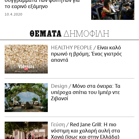
συγγράμματα των φοιτητών για
το εαρινό εξάμηνο
10.4.2020
ΔΗΜΟΦΙΛΗ
ΘΕΜΑΤΑ
HEALTHY PEOPLE
Είναι καλό
πρωινό η βρόμη; Ένας γιατρός
απαντά
Design
Μόνο στα όνειρα: Τα
υπέροχα σπίτια του Ιμπέρ ντε
Ζιβανσί
Γεύση
Red Jane Grill: Η πιο
νόστιμη και χαλαρή αυλή στα
Χανιά (ίσως και στην Ελλάδα)