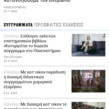
κατανοήσουμε τον άνθρωπο
ΑΜΠΑ
ΗΛΙΑΣ ΚΟΥΒΕΛΑΣ
PRINT
22.7.2026
ΠΡΟΣΦΑΤΕΣ ΕΙΔΗΣΕΙΣ
ΣΥΓΓΡΑΜΜΑΤΑ
Ελλάδα
Σύλλογος εκδοτών
επιστημονικών βιβλίων:
«Καταργείται το δωρεάν
σύγγραμμα στα Πανεπιστήμια»
The LiFO team
15.4.2022
Ελλάδα
Με κατ' οίκον παράδοση
η διανομή διδακτικών
συγγραμμάτων χειμερινού
εξαμήνου
4.11.2020
Ελλάδα
Με διανομή κατ' οίκον τα