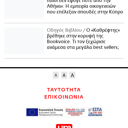
παιδί δεν έφυγε ποτέ από την
Αθήνα»: Η εμπειρία οικογενειών
που επέλεξαν σπουδές στην Κύπρο
Οδηγός Βιβλίου
Ο «Καθρέφτης»
βρέθηκε στην κορυφή της
Bookvoice. Τι τον ξεχώρισε
ανάμεσα στα μεγάλα best sellers;
ΤΑΥΤΟΤΗΤΑ
ΕΠΙΚΟΙΝΩΝΙΑ