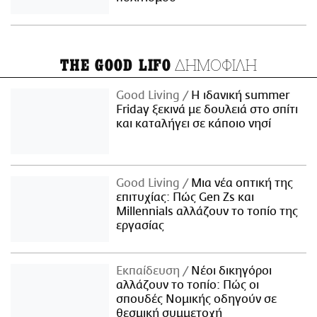
ΔΗΜΟΦΙΛΗ
THE GOOD LIFO
Good Living
Η ιδανική summer
Friday ξεκινά με δουλειά στο σπίτι
και καταλήγει σε κάποιο νησί
Good Living
Μια νέα οπτική της
επιτυχίας: Πώς Gen Zs και
Millennials αλλάζουν το τοπίο της
εργασίας
Εκπαίδευση
Νέοι δικηγόροι
αλλάζουν το τοπίο: Πώς οι
σπουδές Νομικής οδηγούν σε
θεσμική συμμετοχή