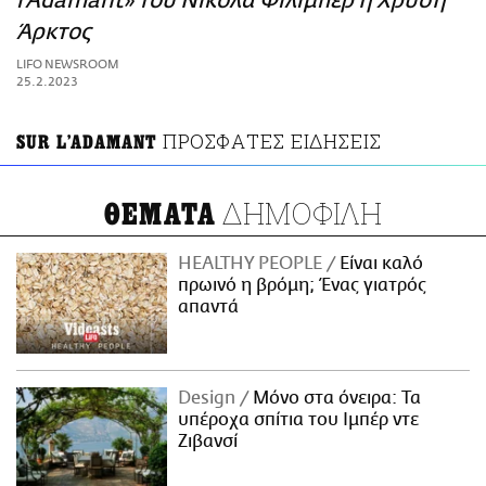
l'Adamant» του Νικολά Φιλιμπέρ η Χρυσή
ΑΜΠΑ
Άρκτος
PRINT
LIFO NEWSROOM
25.2.2023
ΠΡΟΣΦΑΤΕΣ ΕΙΔΗΣΕΙΣ
SUR L'ADAMANT
ΔΗΜΟΦΙΛΗ
ΘΕΜΑΤΑ
HEALTHY PEOPLE
Είναι καλό
πρωινό η βρόμη; Ένας γιατρός
απαντά
Design
Μόνο στα όνειρα: Τα
υπέροχα σπίτια του Ιμπέρ ντε
Ζιβανσί