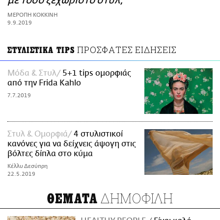
με τόσο ξεχωριστό στυλ;
ΑΜΠΑ
ΜΕΡΟΠΗ ΚΟΚΚΙΝΗ
PRINT
9.9.2019
ΠΡΟΣΦΑΤΕΣ ΕΙΔΗΣΕΙΣ
ΣΤΥΛΙΣΤΙΚΑ TIPS
Μόδα & Στυλ
5+1 tips ομορφιάς
από την Frida Kahlo
7.7.2019
Στυλ & Ομορφιά
4 στυλιστικοί
κανόνες για να δείχνεις άψογη στις
βόλτες δίπλα στο κύμα
Κέλλυ Δεσύπρη
22.5.2019
ΔΗΜΟΦΙΛΗ
ΘΕΜΑΤΑ