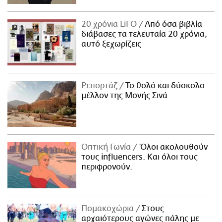
20 χρόνια LiFO
Από όσα βιβλία
διάβασες τα τελευταία 20 χρόνια,
αυτό ξεχωρίζεις
Ρεπορτάζ
Το θολό και δύσκολο
μέλλον της Μονής Σινά
Οπτική Γωνία
Όλοι ακολουθούν
τους influencers. Και όλοι τους
περιφρονούν.
Πομακοχώρια
Στους
αρχαιότερους αγώνες πάλης με