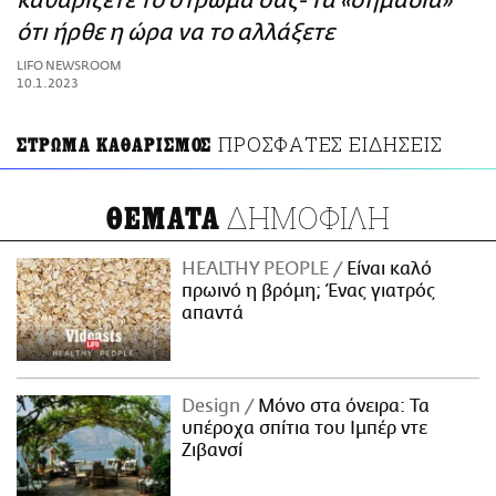
καθαρίζετε το στρώμα σας- Τα «σημάδια»
ΑΜΠΑ
ότι ήρθε η ώρα να το αλλάξετε
PRINT
LIFO NEWSROOM
10.1.2023
ΠΡΟΣΦΑΤΕΣ ΕΙΔΗΣΕΙΣ
ΣΤΡΩΜΑ ΚΑΘΑΡΙΣΜΟΣ
ΔΗΜΟΦΙΛΗ
ΘΕΜΑΤΑ
HEALTHY PEOPLE
Είναι καλό
πρωινό η βρόμη; Ένας γιατρός
απαντά
Design
Μόνο στα όνειρα: Τα
υπέροχα σπίτια του Ιμπέρ ντε
Ζιβανσί