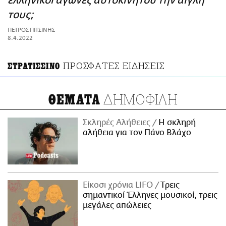
ελληνικοί αγώνες αυτοκινήτου την αίγλη
ΑΜΠΑ
τους;
PRINT
ΠΕΤΡΟΣ ΠΙΤΣΙΝΗΣ
8.4.2022
ΠΡΟΣΦΑΤΕΣ ΕΙΔΗΣΕΙΣ
ΣΤΡΑΤΙΣΣΙΝΟ
ΔΗΜΟΦΙΛΗ
ΘΕΜΑΤΑ
Σκληρές Αλήθειες
H σκληρή
αλήθεια για τον Πάνο Βλάχο
Είκοσι χρόνια LIFO
Tρεις
σημαντικοί Έλληνες μουσικοί, τρεις
μεγάλες απώλειες