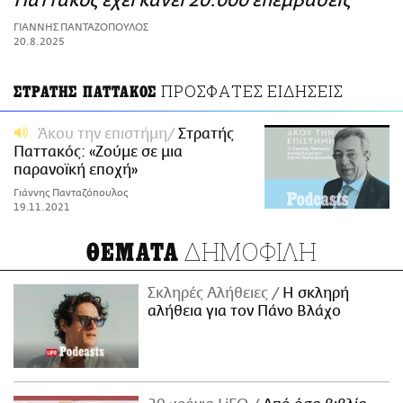
Παττακός έχει κάνει 20.000 επεμβάσεις
ΑΜΠΑ
ΓΙΑΝΝΗΣ ΠΑΝΤΑΖΟΠΟΥΛΟΣ
PRINT
20.8.2025
ΠΡΟΣΦΑΤΕΣ ΕΙΔΗΣΕΙΣ
ΣΤΡΑΤΗΣ ΠΑΤΤΑΚΟΣ
Άκου την επιστήμη
Στρατής
Παττακός: «Ζούμε σε μια
παρανοϊκή εποχή»
Γιάννης Πανταζόπουλος
19.11.2021
ΔΗΜΟΦΙΛΗ
ΘΕΜΑΤΑ
Σκληρές Αλήθειες
H σκληρή
αλήθεια για τον Πάνο Βλάχο