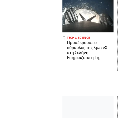
ΤECH & SCIENCE
Προσέκρουσε ο
πύραυλος της SpaceX
στη Σελήνη:
Επηρεάζεται η Γη;