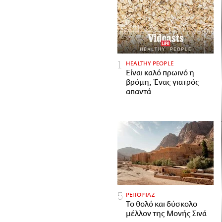
HEALTHY PEOPLE
Είναι καλό πρωινό η
βρόμη; Ένας γιατρός
απαντά
ΡΕΠΟΡΤΑΖ
Το θολό και δύσκολο
μέλλον της Μονής Σινά