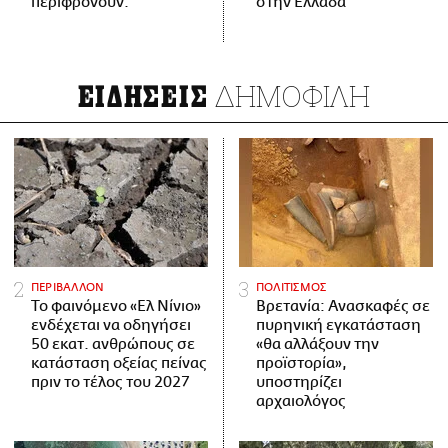
περιφρονούν.
στην Ελλάδα
ΔΗΜΟΦΙΛΗ
ΕΙΔΗΣΕΙΣ
ΠΕΡΙΒΑΛΛΟΝ
ΠΟΛΙΤΙΣΜΟΣ
Το φαινόμενο «Ελ Νίνιο»
Βρετανία: Ανασκαφές σε
ενδέχεται να οδηγήσει
πυρηνική εγκατάσταση
50 εκατ. ανθρώπους σε
«θα αλλάξουν την
κατάσταση οξείας πείνας
προϊστορία»,
πριν το τέλος του 2027
υποστηρίζει
αρχαιολόγος