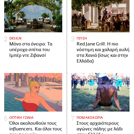
DESIGN
ΓΕΥΣΗ
Μόνο στα όνειρα: Τα
Red Jane Grill: Η πιο
υπέροχα σπίτια του
νόστιμη και χαλαρή αυλή
Ιμπέρ ντε Ζιβανσί
στα Χανιά (ίσως και στην
Ελλάδα)
ΟΠΤΙΚΗ ΓΩΝΙΑ
ΠΟΜΑΚΟΧΩΡΙΑ
Όλοι ακολουθούν τους
Στους αρχαιότερους
influencers. Και όλοι τους
αγώνες πάλης με λάδι