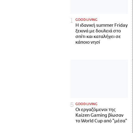
GOOD LIVING
Η ιδανική summer Friday
ξεκινά με δουλειά στο
σπίτι και καταλήγει σε
κάποιο νησί
GOOD LIVING
Οι εργαζόμενοι της
Kaizen Gaming βίωσαν
το World Cup από "μέσα"