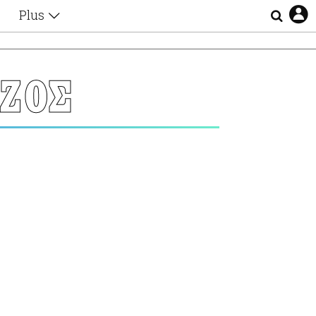
Plus
Θέματα
Συνεντεύξεις
Videos
ΖΟΣ
τα
Αφιερώματα
Ζώδια
Εξομολογήσεις
Blogs
η
Οι Αθηναίοι
Απώλειες
Lgbtqi+
Επιλογές