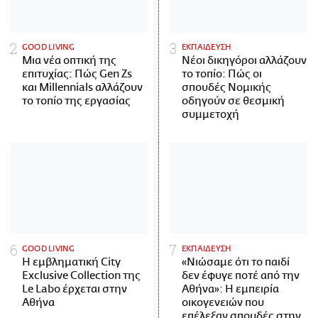
GOOD LIVING
ΕΚΠΑΙΔΕΥΣΗ
Μια νέα οπτική της
Νέοι δικηγόροι αλλάζουν
επιτυχίας: Πώς Gen Zs
το τοπίο: Πώς οι
και Millennials αλλάζουν
σπουδές Νομικής
το τοπίο της εργασίας
οδηγούν σε θεσμική
συμμετοχή
GOOD LIVING
ΕΚΠΑΙΔΕΥΣΗ
Η εμβληματική City
«Νιώσαμε ότι το παιδί
Exclusive Collection της
δεν έφυγε ποτέ από την
Le Labo έρχεται στην
Αθήνα»: Η εμπειρία
Αθήνα
οικογενειών που
επέλεξαν σπουδές στην