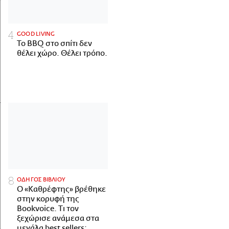
GOOD LIVING
Το BBQ στο σπίτι δεν
θέλει χώρο. Θέλει τρόπο.
ΟΔΗΓΟΣ ΒΙΒΛΙΟΥ
Ο «Καθρέφτης» βρέθηκε
στην κορυφή της
Bookvoice. Τι τον
ξεχώρισε ανάμεσα στα
μεγάλα best sellers;