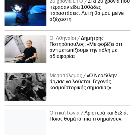
20 χρόνια LiFO
Στα 20 χρόνια που
πέρασαν είδα 100άδες
παραστάσεις. Αυτή θα μου μείνει
αξέχαστη
Οι Αθηναίοι
Δημήτρης
Ποτηρόπουλος: «Με φοβίζει ότι
αντιμετωπίζουμε την πόλη με
αδιαφορία»
Μεσοπόλεμος
«Ο Νεοέλλην
άρχισε να λούεται. Γεγονός
κοσμοϊστορικής σημασίας»
Οπτική Γωνία
Αριστερά και δεξιά:
Ποιος θυμάται πια τι σημαίνουν;