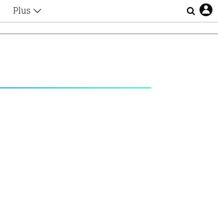
Plus
Θέματα
Συνεντεύξεις
Videos
τα
Αφιερώματα
Ζώδια
Εξομολογήσεις
Blogs
η
Οι Αθηναίοι
Απώλειες
Lgbtqi+
Επιλογές