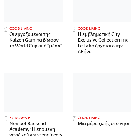
GOOD LIVING
GOOD LIVING
Οι εργαζόμενοι της
Η εμβληματική City
Kaizen Gaming βίωσαν
Exclusive Collection της
το World Cup από "μέσα"
Le Labo έρχεται στην
Αθήνα
ΕΚΠΑΙΔΕΥΣΗ
GOOD LIVING
Novibet Backend
Μια μέρα ζωής στο νησί
Academy: Η επόμενη
γενιά software engineers