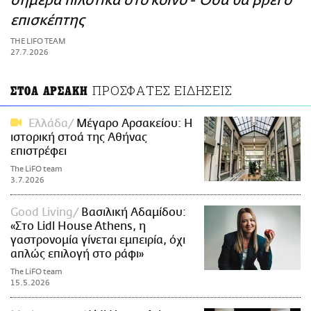
σήμερα πιλοτικά στο κοινό - Όσα θα βρει ο
ΑΜΠΑ
επισκέπτης
PRINT
THE LIFO TEAM
27.7.2026
ΠΡΟΣΦΑΤΕΣ ΕΙΔΗΣΕΙΣ
ΣΤΟΑ ΑΡΣΑΚΗ
Ελλάδα
Μέγαρο Αρσακείου: Η
ιστορική στοά της Αθήνας
επιστρέφει
The LiFO team
3.7.2026
Good Living
Βασιλική Αδαμίδου:
«Στο Lidl House Athens, η
γαστρονομία γίνεται εμπειρία, όχι
απλώς επιλογή στο ράφι»
The LiFO team
15.5.2026