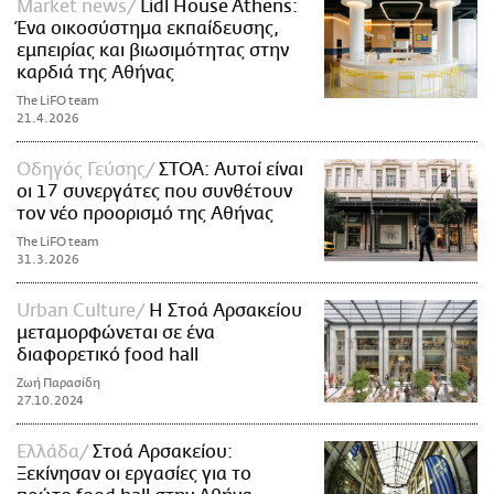
Market news
Lidl House Athens:
Ένα οικοσύστημα εκπαίδευσης,
εμπειρίας και βιωσιμότητας στην
καρδιά της Αθήνας
The LiFO team
21.4.2026
Οδηγός Γεύσης
ΣΤΟΑ: Αυτοί είναι
οι 17 συνεργάτες που συνθέτουν
τον νέο προορισμό της Αθήνας
The LiFO team
31.3.2026
Urban Culture
Η Στοά Αρσακείου
μεταμορφώνεται σε ένα
διαφορετικό food hall
Ζωή Παρασίδη
27.10.2024
Ελλάδα
Στοά Αρσακείου:
Ξεκίνησαν οι εργασίες για το