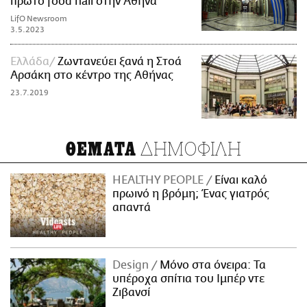
πρώτο food hall στην Αθήνα
LifO Newsroom
3.5.2023
Ελλάδα
Ζωντανεύει ξανά η Στοά
Αρσάκη στο κέντρο της Αθήνας
23.7.2019
ΔΗΜΟΦΙΛΗ
ΘΕΜΑΤΑ
HEALTHY PEOPLE
Είναι καλό
πρωινό η βρόμη; Ένας γιατρός
απαντά
Design
Μόνο στα όνειρα: Τα
υπέροχα σπίτια του Ιμπέρ ντε
Ζιβανσί