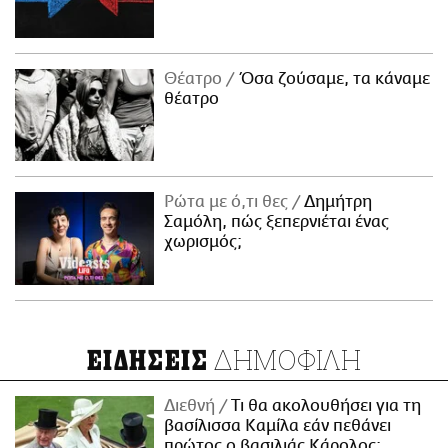
Θέατρο
Όσα ζούσαμε, τα κάναμε
θέατρο
Ρώτα με ό,τι θες
Δημήτρη
Σαμόλη, πώς ξεπερνιέται ένας
χωρισμός;
ΔΗΜΟΦΙΛΗ
ΕΙΔΗΣΕΙΣ
Διεθνή
Τι θα ακολουθήσει για τη
βασίλισσα Καμίλα εάν πεθάνει
πρώτος ο βασιλιάς Κάρολος;