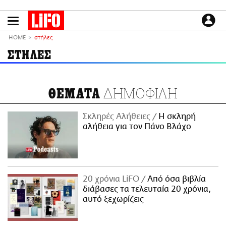
Παράκαμψη
προς
το
ΕΙΔΗΣΕΙΣ
κυρίως
HOME
στήλες
περιεχόμενο
CULTURE
ΣΤΗΛΕΣ
ΑΠΟΨΕΙΣ
ΤΡΟΠΟΣ ΖΩΗΣ
ΔΗΜΟΦΙΛΗ
ΘΕΜΑΤΑ
PODCASTS
Plus
Σκληρές Αλήθειες
H σκληρή
αλήθεια για τον Πάνο Βλάχο
LIFO SHOP
NEWSLETTER
20 χρόνια LiFO
Από όσα βιβλία
ΜΙΚΡΟΠΡΑΓΜΑΤΑ
διάβασες τα τελευταία 20 χρόνια,
THE GOOD LIFO
αυτό ξεχωρίζεις
LIFOLAND
CITY GUIDE