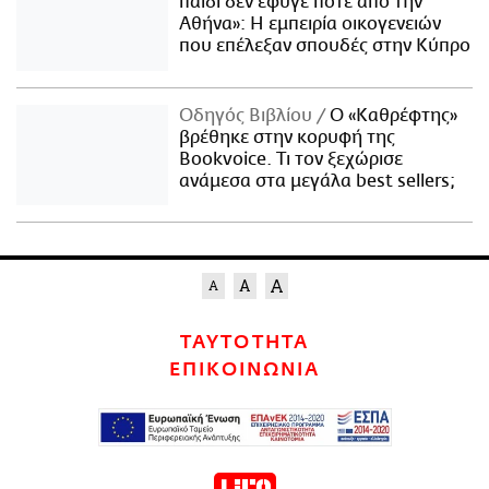
παιδί δεν έφυγε ποτέ από την
Αθήνα»: Η εμπειρία οικογενειών
που επέλεξαν σπουδές στην Κύπρο
Οδηγός Βιβλίου
Ο «Καθρέφτης»
βρέθηκε στην κορυφή της
Bookvoice. Τι τον ξεχώρισε
ανάμεσα στα μεγάλα best sellers;
ΤΑΥΤΟΤΗΤΑ
ΕΠΙΚΟΙΝΩΝΙΑ