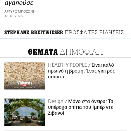
ΑΜΠΑ
αγαπούσε
PRINT
ΑΡΓΥΡΩ ΜΠΟΖΩΝΗ
10.10.2025
ΠΡΟΣΦΑΤΕΣ ΕΙΔΗΣΕΙΣ
STÉPHANE BREITWIESER
ΔΗΜΟΦΙΛΗ
ΘΕΜΑΤΑ
HEALTHY PEOPLE
Είναι καλό
πρωινό η βρόμη; Ένας γιατρός
απαντά
Design
Μόνο στα όνειρα: Τα
υπέροχα σπίτια του Ιμπέρ ντε
Ζιβανσί