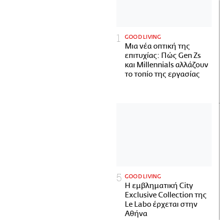
GOOD LIVING
Μια νέα οπτική της
επιτυχίας: Πώς Gen Zs
και Millennials αλλάζουν
το τοπίο της εργασίας
GOOD LIVING
Η εμβληματική City
Exclusive Collection της
Le Labo έρχεται στην
Αθήνα