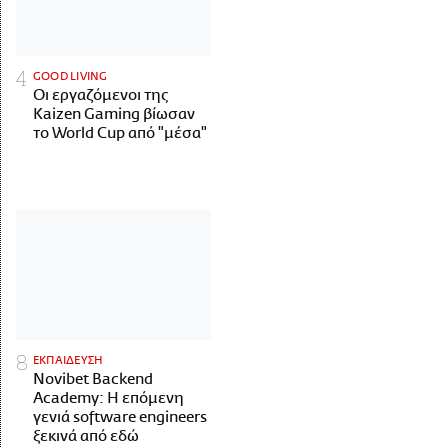
GOOD LIVING
Οι εργαζόμενοι της
Kaizen Gaming βίωσαν
το World Cup από "μέσα"
ΕΚΠΑΙΔΕΥΣΗ
Novibet Backend
Academy: Η επόμενη
γενιά software engineers
ξεκινά από εδώ