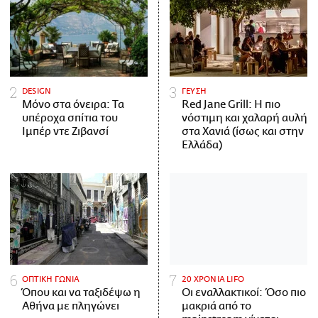
DESIGN
ΓΕΥΣΗ
Μόνο στα όνειρα: Τα
Red Jane Grill: Η πιο
υπέροχα σπίτια του
νόστιμη και χαλαρή αυλή
Ιμπέρ ντε Ζιβανσί
στα Χανιά (ίσως και στην
Ελλάδα)
ΟΠΤΙΚΗ ΓΩΝΙΑ
20 ΧΡΟΝΙΑ LIFO
Όπου και να ταξιδέψω η
Οι εναλλακτικοί: Όσο πιο
Αθήνα με πληγώνει
μακριά από το