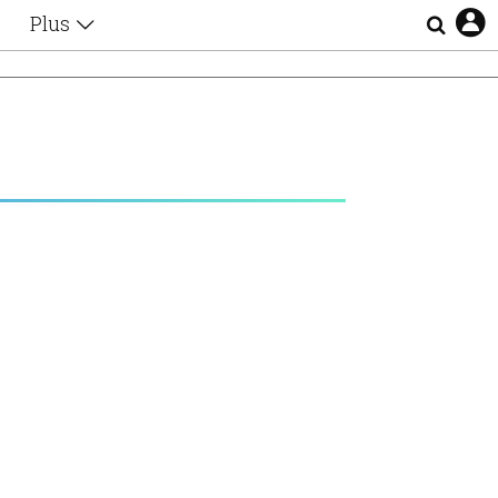
Plus
Θέματα
Συνεντεύξεις
Videos
τα
Αφιερώματα
Ζώδια
Εξομολογήσεις
Blogs
η
Οι Αθηναίοι
Απώλειες
Lgbtqi+
Επιλογές