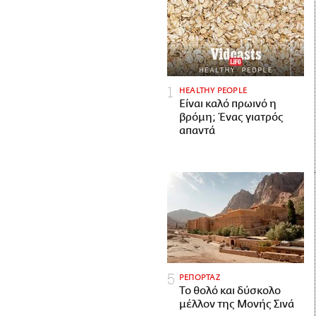
HEALTHY PEOPLE
Είναι καλό πρωινό η
βρόμη; Ένας γιατρός
απαντά
ΡΕΠΟΡΤΑΖ
Το θολό και δύσκολο
μέλλον της Μονής Σινά