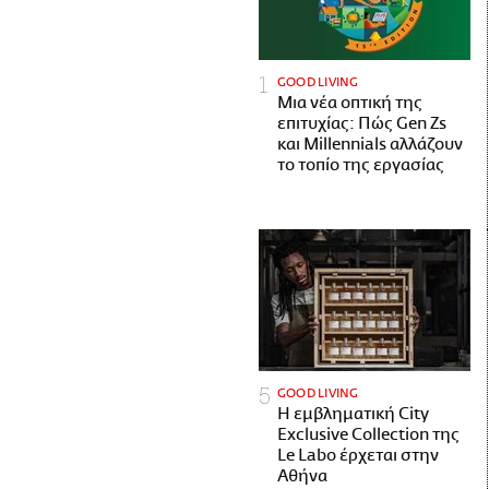
GOOD LIVING
Μια νέα οπτική της
επιτυχίας: Πώς Gen Zs
και Millennials αλλάζουν
το τοπίο της εργασίας
GOOD LIVING
Η εμβληματική City
Exclusive Collection της
Le Labo έρχεται στην
Αθήνα