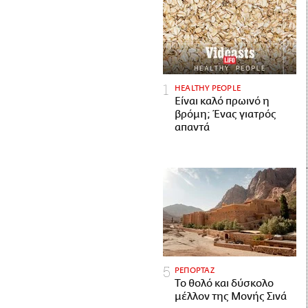
HEALTHY PEOPLE
Είναι καλό πρωινό η
βρόμη; Ένας γιατρός
απαντά
ΡΕΠΟΡΤΑΖ
Το θολό και δύσκολο
μέλλον της Μονής Σινά