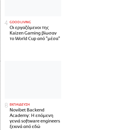
GOOD LIVING
Οι εργαζόμενοι της
Kaizen Gaming βίωσαν
το World Cup από "μέσα"
ΕΚΠΑΙΔΕΥΣΗ
Novibet Backend
Academy: Η επόμενη
γενιά software engineers
ξεκινά από εδώ