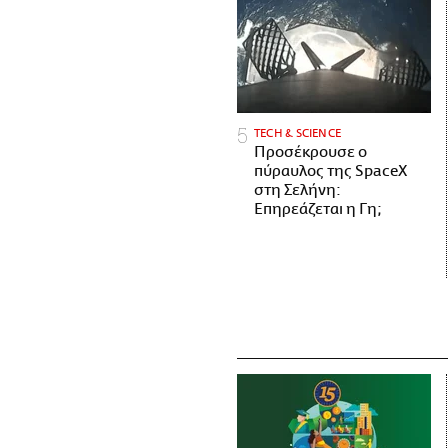
ΤECH & SCIENCE
Προσέκρουσε ο
πύραυλος της SpaceX
στη Σελήνη:
Επηρεάζεται η Γη;