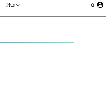
Plus
Θέματα
Συνεντεύξεις
Videos
τα
Αφιερώματα
Ζώδια
Εξομολογήσεις
Blogs
η
Οι Αθηναίοι
Απώλειες
Lgbtqi+
Επιλογές