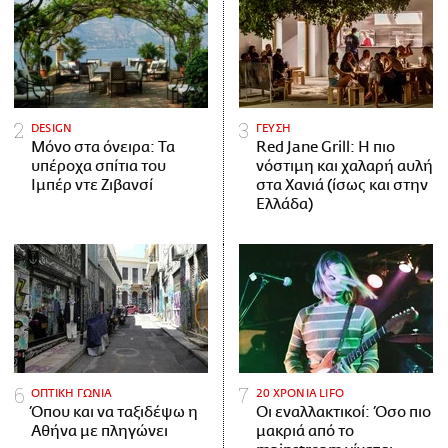
DESIGN
ΓΕΥΣΗ
Μόνο στα όνειρα: Τα
Red Jane Grill: Η πιο
υπέροχα σπίτια του
νόστιμη και χαλαρή αυλή
Ιμπέρ ντε Ζιβανσί
στα Χανιά (ίσως και στην
Ελλάδα)
ΟΠΤΙΚΗ ΓΩΝΙΑ
20 ΧΡΟΝΙΑ LIFO
Όπου και να ταξιδέψω η
Οι εναλλακτικοί: Όσο πιο
Αθήνα με πληγώνει
μακριά από το