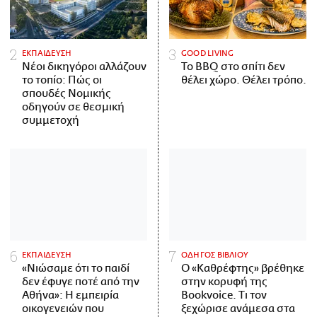
ΕΚΠΑΙΔΕΥΣΗ
GOOD LIVING
Νέοι δικηγόροι αλλάζουν
Το BBQ στο σπίτι δεν
το τοπίο: Πώς οι
θέλει χώρο. Θέλει τρόπο.
σπουδές Νομικής
οδηγούν σε θεσμική
συμμετοχή
ΕΚΠΑΙΔΕΥΣΗ
ΟΔΗΓΟΣ ΒΙΒΛΙΟΥ
«Νιώσαμε ότι το παιδί
Ο «Καθρέφτης» βρέθηκε
δεν έφυγε ποτέ από την
στην κορυφή της
Αθήνα»: Η εμπειρία
Bookvoice. Τι τον
οικογενειών που
ξεχώρισε ανάμεσα στα