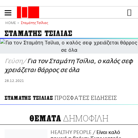
Παράκαμψη
προς
το
ΕΙΔΗΣΕΙΣ
κυρίως
HOME
Σταμάτης Τσίλιας
περιεχόμενο
CULTURE
ΣΤΑΜΑΤΗΣ ΤΣΙΛΙΑΣ
ΑΠΟΨΕΙΣ
ΤΡΟΠΟΣ ΖΩΗΣ
PODCASTS
Γεύση
Για τον Σταμάτη Τσίλια, ο καλός σεφ
Plus
χρειάζεται θάρρος σε όλα
28.12.2021
LIFO SHOP
ΠΡΟΣΦΑΤΕΣ ΕΙΔΗΣΕΙΣ
ΣΤΑΜΑΤΗΣ ΤΣΙΛΙΑΣ
NEWSLETTER
ΜΙΚΡΟΠΡΑΓΜΑΤΑ
ΔΗΜΟΦΙΛΗ
ΘΕΜΑΤΑ
THE GOOD LIFO
LIFOLAND
HEALTHY PEOPLE
Είναι καλό
CITY GUIDE