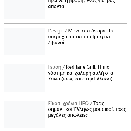
πρωινό η βρόμη; Ένας γιατρός
ΑΜΠΑ
απαντά
PRINT
Design
Μόνο στα όνειρα: Τα
υπέροχα σπίτια του Ιμπέρ ντε
Ζιβανσί
Γεύση
Red Jane Grill: Η πιο
νόστιμη και χαλαρή αυλή στα
Χανιά (ίσως και στην Ελλάδα)
Είκοσι χρόνια LIFO
Tρεις
σημαντικοί Έλληνες μουσικοί, τρεις
μεγάλες απώλειες