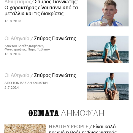
Αθλητισμός
Σπύρος Γιαννιώτης:
Ο χαρακτήρας είναι πάνω από τα
μετάλλια και τις διακρίσεις
16.8.2018
Οι Αθηναίοι
Σπύρος Γιαννιώτης
Από τον Βασίλη Καψάσκη
Φωτογραφίες: Πάρις Ταβιτιάν
16.8.2016
Οι Αθηναίοι
Σπύρος Γιαννιώτης
ΑΠΟ ΤΟΝ ΒΑΣΙΛΗ ΚΑΨΑΣΚΗ
2.7.2014
ΔΗΜΟΦΙΛΗ
ΘΕΜΑΤΑ
HEALTHY PEOPLE
Είναι καλό
πρωινό η βρόμη; Ένας γιατρός