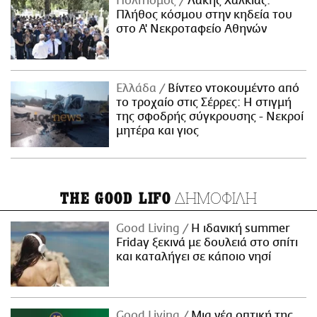
Πολιτισμός
Λάκης Χαλκιάς:
Πλήθος κόσμου στην κηδεία του
στο Α' Νεκροταφείο Αθηνών
Ελλάδα
Βίντεο ντοκουμέντο από
το τροχαίο στις Σέρρες: Η στιγμή
της σφοδρής σύγκρουσης - Νεκροί
μητέρα και γιος
ΔΗΜΟΦΙΛΗ
THE GOOD LIFO
Good Living
Η ιδανική summer
Friday ξεκινά με δουλειά στο σπίτι
και καταλήγει σε κάποιο νησί
Good Living
Μια νέα οπτική της