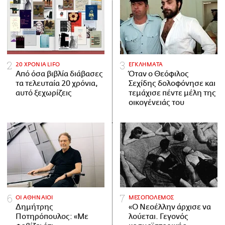
20 ΧΡΟΝΙΑ LIFO
ΕΓΚΛΗΜΑΤΑ
Από όσα βιβλία διάβασες
Όταν ο Θεόφιλος
τα τελευταία 20 χρόνια,
Σεχίδης δολοφόνησε και
αυτό ξεχωρίζεις
τεμάχισε πέντε μέλη της
οικογένειάς του
ΟΙ ΑΘΗΝΑΙΟΙ
ΜΕΣΟΠΟΛΕΜΟΣ
Δημήτρης
«Ο Νεοέλλην άρχισε να
Ποτηρόπουλος: «Με
λούεται. Γεγονός