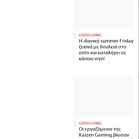
GOOD LIVING
Η ιδανική summer Friday
ξεκινά με δουλειά στο
σπίτι και καταλήγει σε
κάποιο νησί
GOOD LIVING
Οι εργαζόμενοι της
Kaizen Gaming βίωσαν