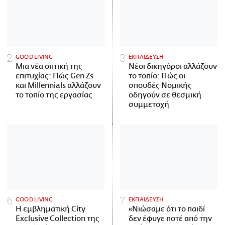
GOOD LIVING
ΕΚΠΑΙΔΕΥΣΗ
Μια νέα οπτική της
Νέοι δικηγόροι αλλάζουν
επιτυχίας: Πώς Gen Zs
το τοπίο: Πώς οι
και Millennials αλλάζουν
σπουδές Νομικής
το τοπίο της εργασίας
οδηγούν σε θεσμική
συμμετοχή
GOOD LIVING
ΕΚΠΑΙΔΕΥΣΗ
Η εμβληματική City
«Νιώσαμε ότι το παιδί
Exclusive Collection της
δεν έφυγε ποτέ από την