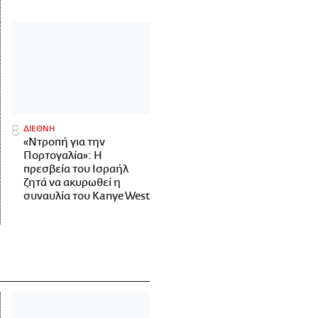
ΔΙΕΘΝΗ
«Ντροπή για την
Πορτογαλία»: Η
πρεσβεία του Ισραήλ
ζητά να ακυρωθεί η
συναυλία του Kanye West