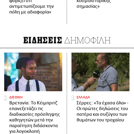
φοβίζει ότι
κοσμοϊστορικής
αντιμετωπίζουμε την
σημασίας»
πόλη με αδιαφορία»
ΔΗΜΟΦΙΛΗ
ΕΙΔΗΣΕΙΣ
ΔΙΕΘΝΗ
ΕΛΛΑΔΑ
Βρετανία: Το Κέιμπριτζ
Σέρρες: «Τα έχασα όλα» -
επανεξετάζει τις
Οι πρώτες δηλώσεις του
διαδικασίες πρόσληψης
πατέρα και συζύγου των
καθηγητών μετά την
θυμάτων του τροχαίου
παραίτηση διδάσκοντα
για λογοκλοπή