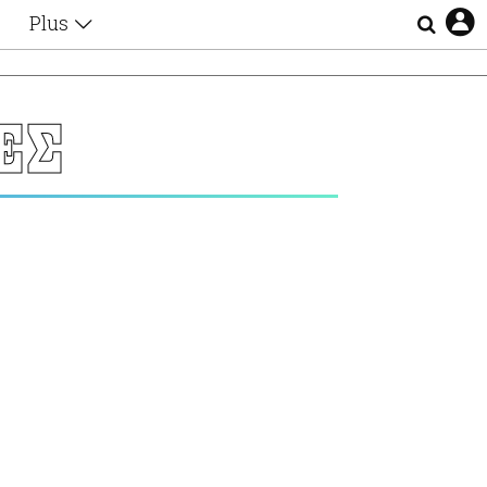
Plus
Θέματα
Συνεντεύξεις
Videos
ΕΣ
τα
Αφιερώματα
Ζώδια
Εξομολογήσεις
Blogs
η
Οι Αθηναίοι
Απώλειες
Lgbtqi+
Επιλογές